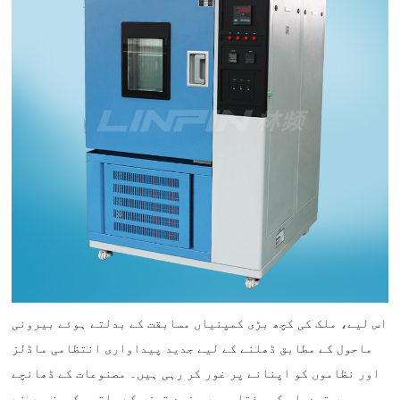
اس لیے، ملک کی کچھ بڑی کمپنیاں مسابقت کے بدلتے ہوئے بیرونی
ماحول کے مطابق ڈھلنے کے لیے جدید پیداواری انتظامی ماڈلز
اور نظاموں کو اپنانے پر غور کر رہی ہیں۔ مصنوعات کے ڈھانچے
میں تبدیلی کی رفتار میں مزید تیزی کے ساتھ، کمپنیوں نے