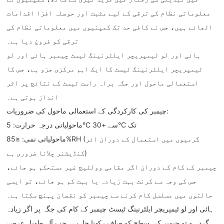
معلوماتی نظام کی ترقی کے لیے مثبت اور حوصلہ افزا اقدامات
اٹھائے ہیں، جس نے کافی حد تک کمپنیوں میں معلوماتی نظام کی
ترقی کو فروغ دیا ہے۔
ہائی اور لو ٹیمپریچر ایلٹرنینگ ٹیسٹ چیمبر ہائی اور لو
ٹیمپریچر ایلٹرنینگ ٹیسٹ کا ایک اہم مرکزی جزو ہے، جس کا
استعمالی ماحول اور جگہ براہ راست ٹیسٹ کے نتائج پر اثر
انداز ہوتی ہے۔
چیمبر کی کارکردگی کے استعمالی ماحول کی ضروریات:
ماحولیاتی درجہ حرارت: 5°C سے +30°C تک
ماحولیاتی نمی: ≤85%RH (گرمیوں میں استعمال کے دوران ائر
کنڈیشنر چلانا ضروری ہے)
چیمبر کے کام کے دوران اگر مقامی وولٹیج غیر مستحکم ہو جائے،
جس کی وجہ سے کرنٹ بہت زیادہ یا بہت کم ہو جائے، تو ایسی
حالتوں میں مسلسل کام کرنے سے چیمبر کو نقصان پہنچ سکتا ہے۔
ہائی اور لو ٹیمپریچر ایلٹرنینگ ٹیسٹ چیمبر کے کام کی جگہ پر اگر زیادہ
گرد ہو تو چیمبر کی سطح کو صاف رکھنا چاہیے۔ جب آلہ طویل عرصے