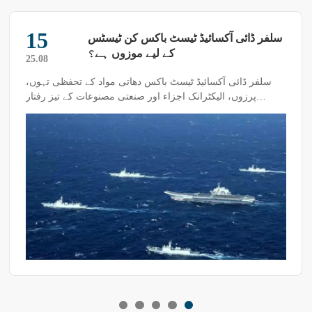
28
نئی مہارت سیکھیں: سینڈ ڈسٹ (ریت اور
دھول) ٹیسٹ باکس میں ٹیسٹنگ ڈسٹ
25.06
(دھول) تبدیل کرنے کا طریقہ
سینڈ ڈسٹ ٹیسٹ باکس ریت اور دھول کے ماحول کی نقل کر کے
نمونے کی حفاظتی کارکردگی کی جانچ کرتا ہے۔ آلے کو ریت اور
دھول کے ماحول کی نقل کرنے کے لیے متعلقہ ٹیسٹنگ ڈسٹ کی
ضرورت ہوتی ہے۔ فی الحال، استعمال ہونے والی عام ڈسٹ
ٹیلکم پاؤڈر ہے۔ ٹیسٹ کے نتائج کو زیادہ درست بنانے کے لیے،
عملے کو باقاعدگی سے ٹیسٹنگ ڈسٹ تبدیل کرنے کی ضرورت
ہے۔ ڈسٹ تبدیل کرنے کے مراحل کیا ہیں؟ آج ہم آپ کے ساتھ
سینڈ ڈسٹ ٹیسٹ باکس میں ٹیسٹنگ ڈسٹ تبدیل کرنے کا طریقہ
شیئر کر رہے ہیں۔