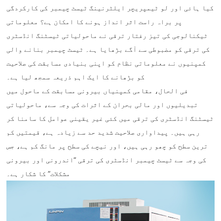
کیا ہائی اور لو ٹیمپریچر ایلٹرنینگ ٹیسٹ چیمبر کی کارکردگی
پر براہ راست اثر انداز ہونے کا امکان ہے؟ معلوماتی
ٹیکنالوجی کی تیز رفتار ترقی نے ماحولیاتی ٹیسٹنگ انڈسٹری
کی ترقی کو مضبوطی سے آگے بڑھایا ہے۔ ٹیسٹ چیمبر بنانے والی
کمپنیوں نے معلوماتی نظام کو اپنی بنیادی مسابقت کی صلاحیت
کو بڑھانے کا ایک اہم ذریعہ سمجھ لیا ہے۔
فی الحال، مقامی کمپنیاں بیرونی مسابقت کے ماحول میں
تبدیلیوں اور مالی بحران کے اثرات کی وجہ سے، ماحولیاتی
ٹیسٹنگ انڈسٹری کی ترقی میں کئی غیر یقینی عوامل کا سامنا کر
رہی ہیں۔ پیداواری صلاحیت شدید حد سے زیادہ ہے، قیمتیں کم
ترین سطح کو چھو رہی ہیں، اور نیچے کی سطح پر مانگ کم ہے، جس
کی وجہ سے ٹیسٹ چیمبر انڈسٹری کی ترقی “اندرونی اور بیرونی
مشکلات” کا شکار ہے۔