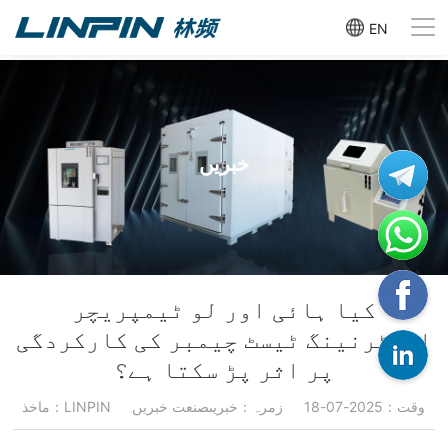
EN
خبریں
کیا ہائی اور لو ٹیمپریچر
ایلٹرنینگ ٹیسٹ چیمبر کی کارکردگی
پر اثر پڑ سکتا ہے؟
وقت：2025-07-18
زمرہ：خبریںصنعت خبریں
ماخذ：LINPIN