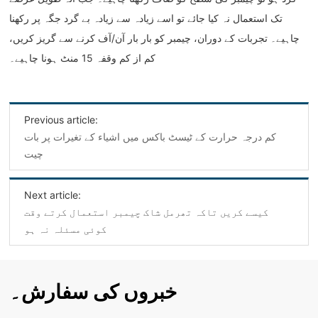
تک استعمال نہ کیا جائے تو اسے زیادہ سے زیادہ بے گرد جگہ پر رکھنا
چاہیے۔ تجربات کے دوران، چیمبر کو بار بار آن/آف کرنے سے گریز کریں،
کم از کم وقفہ 15 منٹ ہونا چاہیے۔
Previous article:
کم درجہ حرارت کے ٹیسٹ باکس میں اشیاء کے تغیرات پر بات
چیت
Next article:
کیسے کریں تاکہ تھرمل شاک چیمبر استعمال کرتے وقت
کوئی مسئلہ نہ ہو
خبروں کی سفارش۔