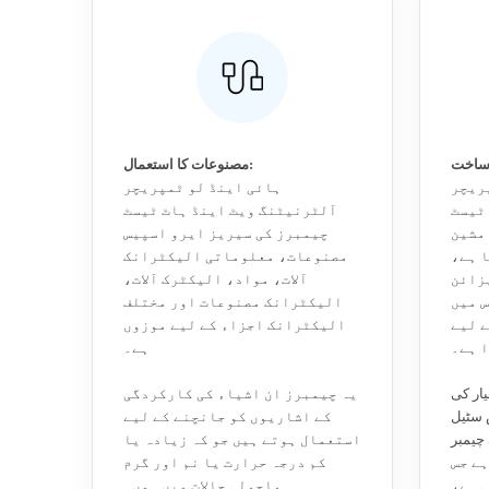
مصنوعات کا استعمال:
ریچر
ہائی اینڈ لو ٹمپریچر
ٹیسٹ
آلٹرنیٹنگ ویٹ اینڈ ہاٹ ٹیسٹ
 مشین
چیمبرز کی سیریز ایرو اسپیس
ا ہے،
مصنوعات، معلوماتی الیکٹرانک
یزائن
آلات، مواد، الیکٹرک آلات،
 میں
الیکٹرانک مصنوعات اور مختلف
 لیے
الیکٹرانک اجزاء کے لیے موزوں
ا ہے۔
ہے۔
یار کی
یہ چیمبرز ان اشیاء کی کارکردگی
S) مرر پلیٹ سے
کے اشاریوں کو جانچنے کے لیے
یمبر A3
استعمال ہوتے ہیں جو کہ زیادہ یا
ہے جس
کم درجہ حرارت یا نم اور گرم
ی ہے،
ماحولی حالات میں ہوں۔