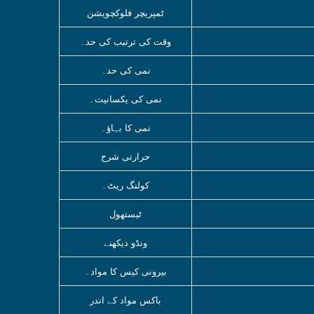
ٹمپریچر فلوکچویشن
وقت کی ترتیب کی حد۔
نمی کی حد۔
نمی کی یکسانیت۔
نمی کا بہاؤ۔
حرارتی شرح
کولنگ ریٹ۔
ٹیستھول
ونڈو دیکھنے
بیرونی کیس کا مواد۔
باکس مواد کے اندر