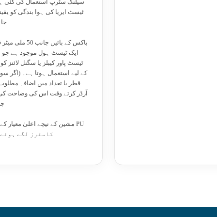
سیلنگ سٹرپ استعمال کی گئی ہے
ٹیسٹ ایریا کی ہوا بندگی کو یقینی
جا
باکس کے بائیں جانب 50 م
ایک ٹیسٹ ہول موجود ہے جو ب
ٹیسٹ پاور کیبلز یا سگنل لائنز کو
کے لیے استعمال ہوتا ہے۔ (اگر سو
قطر یا تعداد میں اضافہ مطلوب 
آرڈر کرتے وقت اس کی وضاحت کی
چا
مشین کے نیچے اعلیٰ معیار کے ف
کاسٹرز لگے ہوئے 