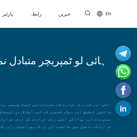
خبریں
رابطہ
پارٹنر
EN
ہائی لو ٹمپریچر متبادل 
اعلیٰ اور کم درجہ حرارت کے متبادل نمی ٹیسٹ چیمبر ہوا
سائنسی تحقیق اور دیگر شعبوں کے لیے ایک لازمی ٹیسٹنگ
مصنوعات اور مواد کو اعلیٰ درجہ حرارت، کم درجہ حرارت،
حرارت کے ماحول میں جانچنے اور ان کے پیرامیٹرز اور کا