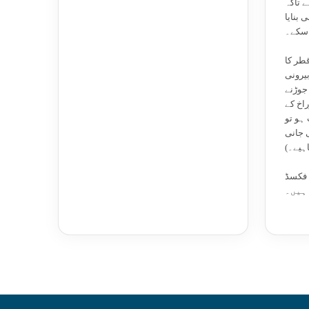
 تاکہ
 بنایا
 سکے۔
لی میٹر قطر کا
یرونی
 جوڑنے
راخ کے
ہو تو
 جانی
ہیے۔)
کسڈ PU
ہیں۔