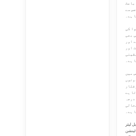
 باعث
جس سے
 ہے۔
ا کی
ی بھی
ے اور
 اور
قینی
 ہے۔
س میں
دونوں
رفتار
تا ہے
درجہ
بحالی
 ہے۔
ل لیئر
ٹینشن