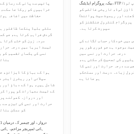
بیک، پروگرام ایڈیٹنگ، FTP اپ لوڈ/
پائپس سے پانی کے رساؤ کے
ڈاؤن لوڈ، تاریخی فالٹس کو
خرابیوں کو روکا جا سکے، 
ھنے اور ریموٹ سیٹ پوائنٹ/
حفاظت میں اضافہ ہوتا
پروگرام کنٹرول فنکشنز کو
سپورٹ کرتا ہے۔
ملٹی بلیڈ پنکھا طاقتور ہو
گردش فراہم کرتا ہے، جو کس
 میں خودکار حساب لگانے کی
مردہ زون کو ختم کرتا ہ
یت موجود ہے جو فوری طور پر
ٹیسٹ ایریا میں درجہ حرارت
درجہ حرارت اور نمی میں
نمی کی یکساں تقسیم کو ی
لیوں کی تصحیح کر سکتی ہے،
بناتا
س سے درجہ حرارت اور نمی کا
رول زیادہ درست اور مستحکم
ہوا کے بہاؤ کا ڈیزائن، ج
ہو جاتا ہے
سپلائی اور ریٹرن ایئر 
شامل ہیں، ہوا کے دباؤ اور 
کے ٹیسٹ معیارات کو پورا کر
اور دروازہ کھولنے پر 
حرارت اور نمی کی تیزی سے 
کو ممکن بناتا
دروازے اور چیمبر کے درمیان ڈب
ہائی ٹمپریچر مزاحم، ہائی 