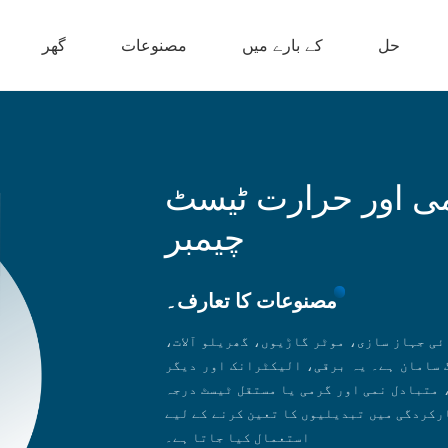
حل
کے بارے میں
مصنوعات
گھر
نمی اور حرارت ٹیسٹ
مصنوعات کا تعارف۔
ئی جہاز سازی، موٹر گاڑیوں، گھریلو آلات،
 سامان ہے۔ یہ برقی، الیکٹرانک اور دیگر
 متبادل نمی اور گرمی یا مستقل ٹیسٹ درجہ
رکردگی میں تبدیلیوں کا تعین کرنے کے لیے
استعمال کیا جاتا ہے۔