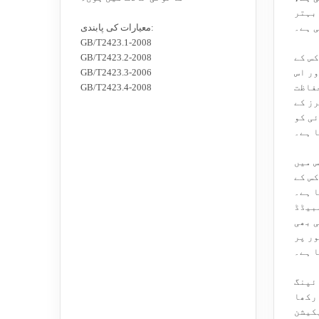
 بہتر
 ہے۔
معیارات کی پابندی:
GB/T2423.1-2008
کس کے
GB/T2423.2-2008
ور اس
GB/T2423.3-2006
حفاظت
GB/T2423.4-2008
رز کے
ئی کو
 ہے۔
س میں
کس کے
 ہے۔
بیڈڈ
ی بھی
ور پر
 ہے۔
ئپنگ
 رکھا
کیشن