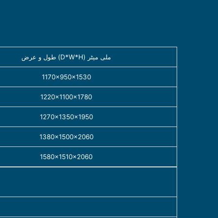
طول و عرض (D*W*H) ملی میٹر
1170×950×1530
1220×1100×1780
1270×1350×1950
1380×1500×2060
1580×1510×2060