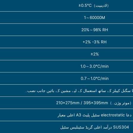
±0.5℃（لادینیت）
1～60000M
20%～98% RH
+2% -3% RH
±2%
1.0～3.0℃/min
0.7～1.0℃/min
ا سگنل کیبلز کے ساتھ استعمال کے لیے مشین کے بائیں جانب نصب۔
2×275mm / 395×395mm（موثر وژن۔）
اعلی معیار A3 سٹیل پلیٹ electrostatic دعا
درآمد اعلی گریڈ سٹینلیس سٹیل SUS304