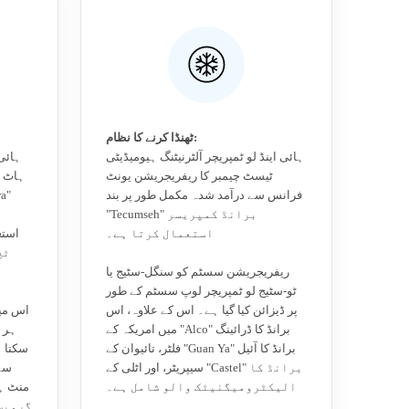
ٹھنڈا کرنے کا نظام:
ہائی اینڈ لو ٹمپریچر آلٹرنیٹنگ ہیومیڈیٹی
ہائی 
ٹیسٹ چیمبر کا ریفریجریشن یونٹ
ہاٹ ٹ
فرانس سے درآمد شدہ مکمل طور پر بند
"Tecumseh" برانڈ کمپریسر
استعمال کرتا ہے۔
ریفریجریشن سسٹم کو سنگل-سٹیج یا
ٹو-سٹیج لو ٹمپریچر لوپ سسٹم کے طور
پر ڈیزائن کیا گیا ہے۔ اس کے علاوہ، اس
میں امریکہ کے "Alco" برانڈ کا ڈرائینگ
فلٹر، تائیوان کے "Guan Ya" برانڈ کا آئیل
سکتا ہ
سیپریٹر، اور اٹلی کے "Castel" برانڈ کا
الیکٹرومیگنیٹک والو شامل ہے۔
گروپس