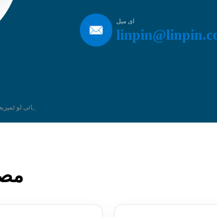
ای میل
linpin@linpin.
مصن