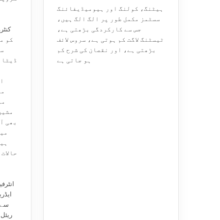
ہیٹنگ، کولنگ اور ہیومیڈیفائنگ
سسٹمز مکمل طور پر الگ الگ ہیں،
جس سے کارکردگی بڑھتی ہے،
ٹیسٹنگ لاگت کم ہوتی ہے، سروس لائف
کو م
بڑھتی ہے، اور نقصان کی شرح کم
سس
ہو جاتی ہے
ڈیٹا ک
اس
ما
مو
مشین
بھی آ
میں
ہیں
حالات 
سے 
ریئل 