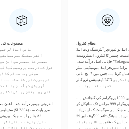
نظامِ کنٹرول:
مصنوعات کی ساخت:
اینڈ لو ٹمپریچر آلٹرنیٹنگ ویٹ اینڈ
ہائی اینڈ لو ٹمپ
یسٹ چیمبر کا کنٹرول انسٹرومنٹ
آلٹرنیٹنگ ہیومیڈیٹی 
جاپانی اصل درآمد شدہ "Yokogawa"
چیمبر کا چیمبر سی این سی
برانڈ ٹمپریچر اینڈ ہیومیڈیٹی میٹر
ٹول کے ذریعے پروسیس کیا گی
استعمال کرتا ہے، جس میں 7 انچ ہائی
جس کی وجہ سے اس کا ڈ
ڈیفینیشن ٹرو کالر LCD ٹچ اسکرین
خوبصورت اور شائستہ ہے۔ اس
ڈسپلے لگا ہوا ہے۔
آپریشن کو آسان بنانے کے
نان-ری ایکشن ہینڈل لگا ہو
اس میں 1000 پروگرامز کی گنجائش ہے،
ہر پروگرام 999 مراحل تک سائیکل کر
اندرونی چیمبر درآمد شدہ اعلیٰ مع
ے، جبکہ ہر سیگمنٹ کے لیے زیادہ
سٹینلیس سٹیل (US304
سے زیادہ سیٹنگ ٹائم 99 گھنٹے اور 59
بنا ہوا ہے، جبکہ بیرونی چ
منٹ ہے۔ اس کے علاوہ یہ 10 پروگرام
اسٹیل پلیٹ سے بنایا گیا 
 کو لنک کرنے کی خصوصیت بھی
پر اسپرے پلاسٹک کوٹنگ کی گئ