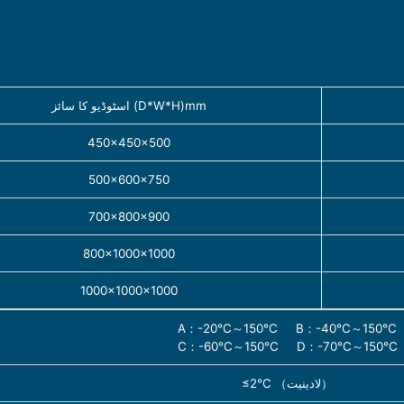
اسٹوڈیو کا سائز (D*W*H)mm
450×450×500
500×600×750
700×800×900
800×1000×1000
1000×1000×1000
A：-20℃～150℃ B：-40℃～150℃
C：-60℃～150℃ D：-70℃～150℃
≤2℃ （لادینیت）