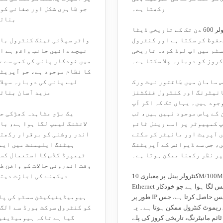
رکھتا ہے۔
جو ظاہری شکل اور صفائی کو
بناتی
کنٹرولر 600 دن تک کے تاریخی ڈیٹا
حفوظ کر سکتا ہے اور کنٹرول
واٹر سپلائی ٹینک کنٹرول با
ٹم میں اپ لوڈ کردہ تاریخی
نیچے دائیں جانب واقع ہے ا
روز کو دوبارہ چلا سکتا ہے۔
میں خودکار پانی کی کمی سے 
کا نظام موجود ہے، جو آپریٹ
 سامان میں طاقتور نیٹ ورک
لیے پانی کی دوبارہ سپلا
نیٹرنگ اور کنٹرول فنکشنز
مزید آسان بناتا
جود ہیں۔ یہاں تک کہ اگر آپ
 کے پاس موجود نہیں ہیں، تب
یک بڑی مشاہدہ کھڑکی ج
پ کمپیوٹر پر اسے ریئل ٹائم
لائٹنگ لیمپ لگا ہوا ہے، با
 آپریٹ اور مانیٹر کر سکتے
اندر روشنی کو برقرار رکھتا
، جس سے ڈیوائس کے آپریٹنگ
ہیٹنگ ایلیمنٹ میں ایم
پر نظر رکھنا ممکن ہوتا ہے۔
ٹیمپرڈ گلاس کا استعمال کس
وقت اندرونی حالات کو واضح ط
کنٹرولر پینل پر معیاری 10M/100M
دیکھنے کی اجازت دیتا
Ethernet انٹرفیس لگا ہوا ہے جو خودکار
طور پر IP ایڈریس حاصل کرتا ہے، جس
ہیومیڈیفیکیشن سسٹم کی پا
ریموٹ کنٹرول ممکن ہوتا ہے۔ یہ
کو کنٹرول سرکٹ بورڈ سے الگ
ٹائم مانیٹرنگ، تاریخی کروز کی پلے
گیا ہے تاکہ ہیومیڈیفی