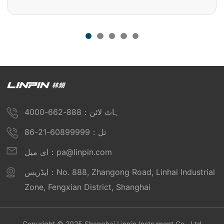
ہاٹ لائن：888-662-4000
تل：60899999-21-86
ای میل：pa@linpin.com
ایڈریس：No. 888, Zhangong Road, Linhai Industrial
Zone, Fengxian District, Shanghai
Copyright © 2025 Shanghai Linpin Instrument Co., Ltd