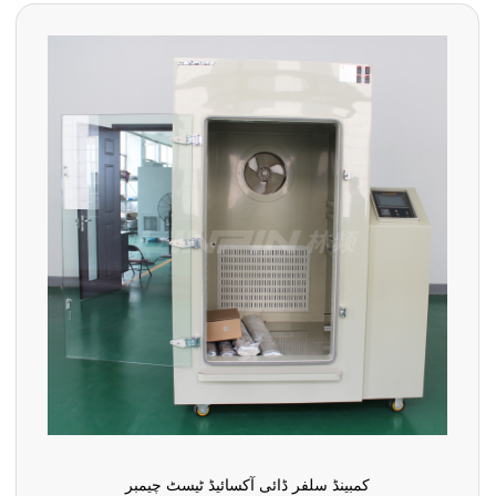
کمبینڈ سلفر ڈائی آکسائیڈ ٹیسٹ چیمبر