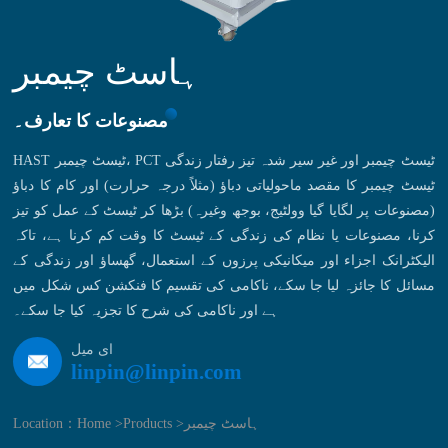
ہاسٹ چیمبر
مصنوعات کا تعارف۔
HAST ٹیسٹ چیمبر، PCT ٹیسٹ چیمبر اور غیر سیر شدہ تیز رفتار زندگی
ٹیسٹ چیمبر کا مقصد ماحولیاتی دباؤ (مثلاً درجہ حرارت) اور کام کا دباؤ
(مصنوعات پر لگایا گیا وولٹیج، بوجھ وغیرہ) بڑھا کر ٹیسٹ کے عمل کو تیز
کرنا، مصنوعات یا نظام کی زندگی کے ٹیسٹ کا وقت کم کرنا ہے، تاکہ
الیکٹرانک اجزاء اور میکانیکی پرزوں کے استعمال، گھساؤ اور زندگی کے
مسائل کا جائزہ لیا جا سکے، ناکامی کی تقسیم کا فنکشن کس شکل میں
ہے اور ناکامی کی شرح کا تجزیہ کیا جا سکے۔
ای میل
linpin@linpin.com
ہاسٹ چیمبر
Products >
Home >
Location：