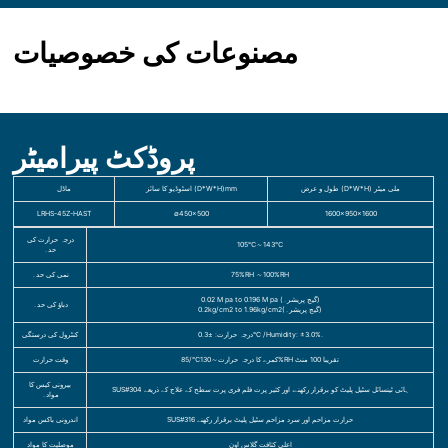
مصنوعات کی خصوصیات
پروڈکٹ پیرامیٹر
طول و عرض (D*W*H) ملی میٹر
اسٹوڈیو کا سائز (D*W*H)mm
ماڈل
LRHS-45Z-HAST
∅450×500
1600×950×1600
درجہ حرارت کی
105℃～143℃
حد۔
75%RH ～100%RH
نمی کی حد۔
0.02 M pa to 0.196 M pa (گیج پریشر۔)
دباؤ کی حد۔
0.2kg/cm2 to 1.96kg/cm2(گیج پریشر۔)
درجہ حرارت: ±0.3°C /Humidity: ±3.0%.
کنٹرول کی درستگی
کمرے کا درجہ حرارت～130℃/85%RH تقریبا 100 منٹ
وقت حرارت
بیرونی کیس کا
SUS#304 ہائی ٹینسائل سٹیل پلیٹ کو برقرار رکھنے، اور کثیر پرت فلم فری پرت سطح کے علاج کے ذریعے
مواد۔
SUS#316 حرارت مزاحم اور سرد مزاحم سٹیل پلیٹ برقرار رکھنے
اندرونی باکس مواد
اعلی کثافت گلاس اون
موصلیت کا مواد