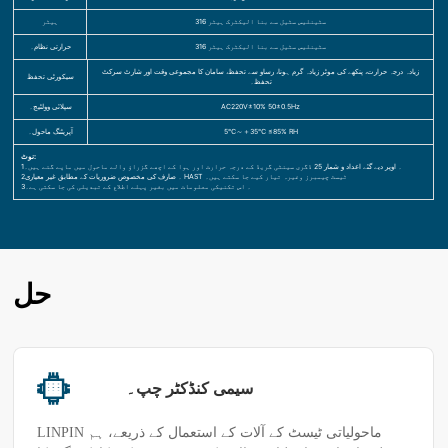
316 سٹینلیس سٹیل سے بنا الیکٹرک ہیٹر
ہیٹر
316 سٹینلیس سٹیل سے بنا الیکٹرک ہیٹر
حرارتی نظام۔
زیادہ درجہ حرارت، پنکھے کی موٹر زیادہ گرم ہونا، رساو سے تحفظ، سامان کا مجموعی وقت اور شارٹ سرکٹ
سیکورٹی تحفظ
تحفظ۔
AC220V±10% 50±0.5Hz
سپلائی وولٹیج۔
5℃～＋35℃ ≤85% RH
آپریٹنگ ماحول۔
نوٹ:
1۔ اوپر دیے گئے اعداد و شمار 25 ڈگری سینٹی گریڈ کے درجہ حرارت اور ہوا کے اچھے گزراؤ والے ماحول میں ماپے گئے ہیں۔
2۔ صارف کی مخصوص ضروریات کے مطابق غیر معیاری HAST ٹیسٹ چیمبرز وغیرہ تیار کیے جا سکتے ہیں۔
3۔ اس تکنیکی معلومات میں بغیر پہلے اطلاع کے تبدیلی کی جا سکتی ہے۔
حل
سیمی کنڈکٹر چپ۔
LINPIN ماحولیاتی ٹیسٹ کے آلات کے استعمال کے ذریعے، ہم