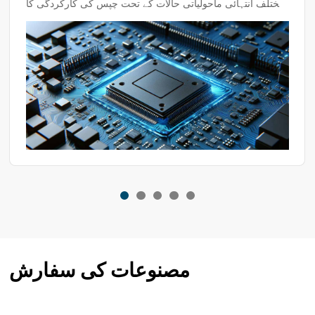
مختلف انتہائی ماحولیاتی حالات کے تحت چپس کی کارکردگی کا
جامع جائزہ لے سکتے ہیں تاکہ یہ یقینی بنایا جا سکے کہ وہ عملی
ایپلی کیشنز میں موثر اور مستحکم آپریشن کو برقرار رکھیں۔
اگر کوئی مخصوص پروڈکٹ یا ٹیسٹ ڈیمانڈ ہے، تو آپ گاہک کی
اصل صورت حال کے مطابق مناسب ٹیسٹ چیمبر پروگرام کا
انتخاب کر سکتے ہیں۔
مصنوعات کی سفارش