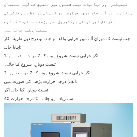
کیمیکلز اور حیاتیات جیسے شعبوں میں تحقیق کے لیے استعمال
ہوتا ہے۔ یہ آلہ خاص درجہ حرارت اور نمی کی شرائط میں فنگس کی
افزائش اور اینٹی بیکٹیریل عمر بڑھنے کے ٹیسٹ کے لیے
استعمال کیا جاتا ہے۔
جب ٹیسٹ کے دوران آلے میں خرابی واقع ہو جائے تو درج ذیل طریقہ کار
اپنایا جائے:
1. اگر خرابی ٹیسٹ شروع ہونے کے 7 دن کے اندر ہو:
ٹیسٹ دوبارہ شروع کیا جائے۔
2. اگر خرابی ٹیسٹ شروع ہونے کے 7 دن بعد ہو:
‌الف) درجہ حرارت بڑھنے کی صورت میں:‌
ٹیسٹ دوبارہ کیا جائے اگر:
درجہ حرارت 40°C سے زیادہ ہو جائے۔