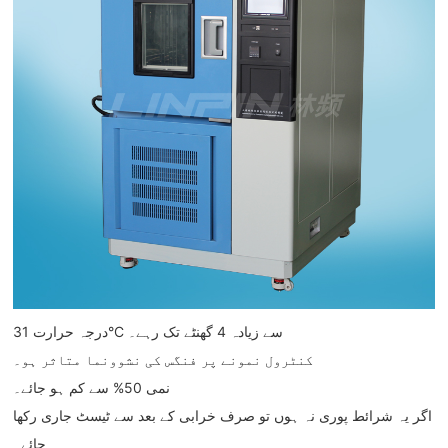
درجہ حرارت 31°C سے زیادہ 4 گھنٹے تک رہے۔
کنٹرول نمونے پر فنگس کی نشوونما متاثر ہو۔
نمی 50% سے کم ہو جائے۔
اگر یہ شرائط پوری نہ ہوں تو صرف خرابی کے بعد سے ٹیسٹ جاری رکھا
جائے۔