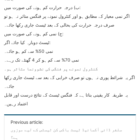
‌ب) درجہ حرارت کم ہونے کی صورت میں:‌
اگر نمی معیار کے مطابق ہو اور کنٹرول نمونے پر فنگس متاثر نہ ہو تو
صرف درجہ حرارت کی بحالی کے بعد ٹیسٹ جاری رکھا جائے۔
‌ج) نمی کم ہونے کی صورت میں:‌
ٹیسٹ دوبارہ کیا جائے اگر:
نمی 50% سے کم ہو جائے۔
نمی 70% سے کم ہو کر 4 گھنٹے تک رہے۔
کنٹرول نمونے پر فنگس کی نشوونما متاثر ہو۔
اگر یہ شرائط پوری نہ ہوں تو صرف خرابی کے بعد سے ٹیسٹ جاری رکھا
جائے۔
یہ طریقہ کار یقینی بناتا ہے کہ فنگس ٹیسٹ کے نتائج درست اور قابل
اعتماد رہیں۔
Previous article:
سلفر ڈائی آکسائیڈ ٹیسٹ باکس کن ٹیسٹس کے لیے موزوں
ہے؟