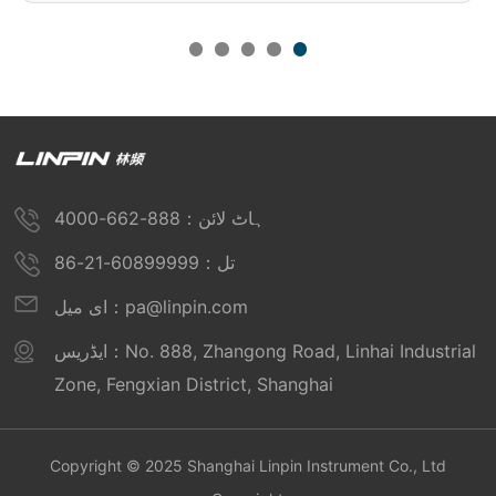
ہاٹ لائن：888-662-4000
تل：60899999-21-86
ای میل：pa@linpin.com
ایڈریس：No. 888, Zhangong Road, Linhai Industrial
Zone, Fengxian District, Shanghai
Copyright © 2025 Shanghai Linpin Instrument Co., Ltd