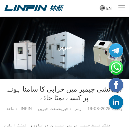
EN
خبریں
آزمائشی چیمبر میں خرابی کا سامنا ہونے
پر کیسے نمٹا جائے
وقت：2025-08-16
زمرہ：خبریںصنعت خبریں
ماخذ：LINPIN
فنگس ٹیسٹ چیمبر یونیورسٹیوں، دواسازی، الیکٹرانکس،