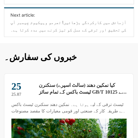
Next article:
آزمائش میں کارکردگی بڑھائیں! تھرمو وییکیوم چیمبر آپ
کی تحقیق اور ترقی کے عمل کو تیز کرنے میں مدد کرتا ہے۔
خبروں کی سفارش۔
25
کیا نمکین دھند (سالٹ اسپرے) سنکنرن
ٹیسٹ باکس کے تمام سائز GB/T 10125 کے
25.07
معیارات کو پورا کر سکتے ہیں؟
ٹیسٹ ترقی کے لیے ہوتا ہے۔ نمکین دھند سنکنرن ٹیسٹ باکس
کے طریقہ کار کے صنعتی اور قومی معیارات کا مقصد مصنوعات
کے متعلقہ ٹیسٹ کرنا ہے، کیا یہ ترقی کے لیے نہیں؟ میرے خیال
میں جواب ہاں میں ہے۔