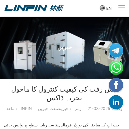
EN
خبریں
پیش رفت کی کیفیت کنٹرول کا ماحول
تجربہ ڈاکس
وقت：2025-08-21
زمرہ：خبریںصنعت خبریں
ماخذ：LINPIN
جب آپ کے مباحثہ کی بورڈز فرمالدہیڈ سے زیادہ سطح پر واپس جاتی