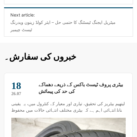
Next article:
میٹریل ایجنگ ٹیسٹنگ کا حتمی حل – ایئر کولڈ زینون ویدرنگ
ٹیسٹ چیمبر
خبروں کی سفارش۔
18
بیٹری پروف ٹیسٹ باکس کے ذریعے دھماکے
کی حد کی پیمائش
26.07
لیتھیم بیٹریز کی تحقیق، تیاری اور معیار کے کنٹرول میں، یہ یقینی
بنانا انتہائی اہم ہے کہ بیٹری مختلف انتہائی حالات میں محفوظ
رہے۔ "دھماکے کی حد" سے مراد وہ نازک نقطہ ہے جہاں بیٹری
کسی خاص بدسلوکی کی صورت حال (جیسے زیادہ چارج، زیادہ
ڈسچارج، اعلی درجہ حرارت، سوئی چبھنے، یا دباؤ) میں اندرونی
ردعمل کے کنٹرول سے باہر ہو کر شدید پھٹنے، آگ پکڑنے یا