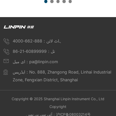
ہاٹ لائن：888-662-4000
تل：60899999-21-86
ای میل：pa@linpin.com
ایڈریس：No. 888, Zhangong Road, Linhai Industrial
Zone, Fengxian District, Shanghai
Copyright © 2025 Shanghai Linpin Instrument Co., Ltd
Copyright
沪ICP备08003214号
آئی سی پی نمبر۔：