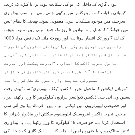
ہوں، گاڑی کے داخلہ کی بو کی شکایت ہونے پر، یا کپڑے کے ذریعے
کیمیائی باقیات کسے ہیٹرکٹس میں رکھی جاتی ہوں – یہ سب پیداواری
سرچینے میں موجود مشکلات ہیں۔ معمولی نمونے بھیجنے کا نظام “پس
میں چیکنگ” کا عمل ہے: موادیں 5 روز تک جمع ہوتی ہیں، نمونے بھیجنے
کے لئے 7 روز تک انتظار ہوتا ہے، اور رپورٹ ملنے تک ناقص مواد 1000
واحدوں میں تبدیل ہو چکی ہوں! کیوالٹی کنٹرول کی تاخیر =
خراب مال + برانڈ کی اعتبار کا خاتمہ۔ فرمالدہیڈ وی آئی سی
ماحول تجربہ ڈاکس کا اندازہ، “اس وقت چیکنگ اور اس وقت
ایڈجسٹمنٹ” کے طریقے سے، کیوالٹی کنٹرول کی لائنز کو
لیبورٹری سے پیداواری خطوں تک نقل کر رہا ہے۔
موبائل ڈیکشن کا ماحول تجربہ ڈاکس: “پکڈے لیبورٹری” سے “پیش رفت”
پیشین وی آئی سی ڈیکشن ڈیوائسز ہزاروں کیلوگرمز کا وزن رکھتے ہیں،
اور خصوصی لیبورٹریوں میں فیکس ہوتے ہیں۔ فرمالدہیڈ وی آئی سی
ماحول تجربہ ڈاکس ایئروسپیک ایلومینیوم سکلٹن اور ماڈیولر ڈیزائن کا
استعمال کرتا ہے، جو صرف 18 کیلوگرم کا وزن رکھتا ہے۔ یہ پیداواری
لائنز، سٹاک روم، یا حتی پیرامیں لے جا سکتا ہے۔ ایک گاڑی کے داخلہ کی