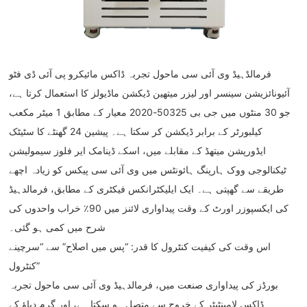
فرمالڈہیڈ وی آئی سی ماحول تجربہ ڈاکس مائیکرو پی آئی ڈی فٹو
آئیونائزیشن سینسر اور لیزر میتھین ڈیکشن ماڈیولز کا استعمال کرتا ہے،
جو 30 منٹوں میں جی بی 50325-2020 معیار کے مطابق 1 میٹر مکعب
کیلبورٹر کے برابر ڈیکشن کر سکتا ہے۔ پیشین 24 گھنٹے کا سٹیٹک
ایڈورپشن میتھڈ کے مقابلے میں، اسکے ڈینامک ایر فلوز سیمولیشن
ٹیکنالوجی ووک ہارپنگ ہائونٹس میں وی آئی سی پیکس کو زیادہ اچھے
طریقے سے گھپتی ہے۔ ایک ایلیکٹرانکس فیکٹری کے مطابق، فرمالدہیڈ
کی ایکسپوزر اورٹ کے وقت پیداواری لائنز میں 90٪ خراب واحدوں کی
شرح میں کمی ہو گئی۔
اس وقت کی کیفیت کنٹرول کا قدر: “پس میں اصلاح” سے “سرچینے
کنٹرول”
بورڈز کی پیداواری صنعت میں، فرمالدہیڈ وی آئی سی ماحول تجربہ
ڈاکس لامینٹیٹر کے خروج سے متصل ہو سکتا ہے، اور گرم دباؤ کے