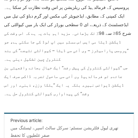
پروسیس کے فرمالدہیڈ کی ریلزیشن پر اس وقت نظارت کر سکتا ہے۔
ایک کمپنی کے مطابق، ایڈجیویٹر کی مکس اور گرم دباؤ کی تیل میں
ایڈجسٹمنٹ کے ذریعے، ای 0 سطحی بورڈز کی ایک بار میں کیوالٹی کی
شرح 65٪ سے 98٪ تک بڑھائی۔ مزید اہم بات یہ ہے کہ اس وقت کی
ڈیکشن ڈیٹا می ایس اس سسٹم میں اپ لوڈ کی جا سکتی ہے، جو
“پروسس پارامیٹرز – وی آئی سی ڈیٹا – کیوالٹی نتیجے” کی بند
کنٹرول چین تشکیل دیتی ہے۔
جب “کیوالٹی کنٹرول کی پیش رفت” ایک خیال بجائے واقعیتی بن
جائے، تو فرمالدہیڈ وی آئی سی ماحول تجربہ ڈاکس صرف ایک
ڈیکشن ڈیوائس نہیں، بلکہ یہ ایک “ہلکا وزن، ذہنی، اور اس
وقت” کی پیداواری کیوالٹی کنٹرول حل ہے۔
Previous article:
تھری لیول فلٹریشن سسٹم: سرکل سالٹ اسپرے ٹیسٹنگ میں
صفر غلطیوں کا تحفظ