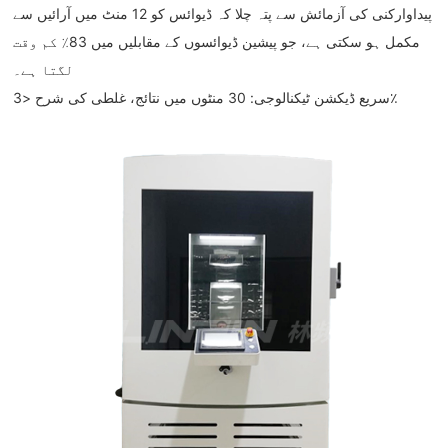
پیداوارکنی کی آزمائش سے پتہ چلا کہ ڈیوائس کو 12 منٹ میں آرائیں سے
مکمل ہو سکتی ہے، جو پیشین ڈیوائسوں کے مقابلیں میں 83٪ کم وقت
لگتا ہے۔
سریع ڈیکشن ٹیکنالوجی: 30 منٹوں میں نتائج، غلطی کی شرح <3٪