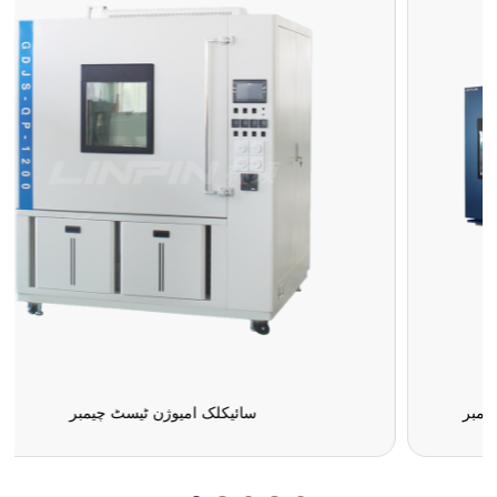
سائیکلک امیوژن ٹیسٹ چیمبر