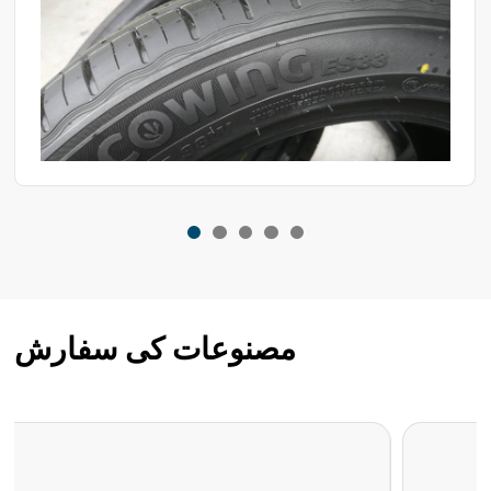
دھماکے کی طرف بڑھتی ہے۔ اس حد کا درست تعین بیٹری کی
حفاظتی کارکردگی کا اندازہ لگانے، ڈیزائن کو بہتر بنانے اور
حفاظتی معیارات طے کرنے کا بنیادی مرحلہ ہے۔ بیٹری پروف
ٹیسٹ باکس اس اعلیٰ خطرے اور اعلیٰ درستگی والے کام کو
انجام دینے کا اہم آلہ ہے۔ تو، یہ کیسے کام کرتا ہے؟
مصنوعات کی سفارش