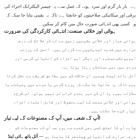
ہے۔ بار بار گرم اور سرد ہونے کے عمل سے، یہ چیمبر الیکٹرانک اجزاء کی
برقی اور میکانیکی صلاحیتوں کو جانچتا ہے، تاکہ یہ یقینی بنایا جا سکے کہ
وہ کسی بھی انتہائی صورت حال میں کام کر سکیں۔
ہوائی اور خلائی صنعت: انتہائی کارکردگی کی ضرورت
ہوائی جہاز اور خلائی مشینیں زمین سے لے کر خلا تک کے درجہ
حرارت میں شدید تبدیلیوں سے گزرتی ہیں۔ انجن کے پرزے،
ایویونکس سسٹم، اور دیگر اہم اجزاء کو انتہائی گرمی اور
سردی میں بھی مستحکم رہنا ہوتا ہے۔
آئل باتھ ٹیسٹ چیمبر ان حالات کو عین مطابق طریقے سے نقل کرتا
ہے، تاکہ یہ جانچا جا سکے کہ پرزے گرمی یا سردی میں پھیلتے یا
سکڑتے ہیں، یا ان کی مہر بندی خراب تو نہیں ہوتی۔ اس طرح،
ہوائی اور خلائی صنعت کے لیے محفوظ اور قابل اعتماد اجزاء
تیار کیے جا سکتے ہیں۔
آپ کے شعبے میں، آپ کے مصنوعات کے لیے تیار!
چاہے آپ کا تعلق کسی بھی شعبے سے ہو، جب آپ کے مصنوعات کو
درجہ حرارت کے انتہائی چیلنجز کا سامنا ہو —
آئل باتھ ہائی اینڈ