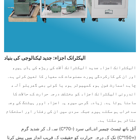
الیکٹرانک اجزاء: جدید ٹیکنالوجی کی بنیاد
الیکٹرانک اجزاء جدید الیکٹرانک آلات کی ریڑھ کی ہڈی ہیں،
اور ان کی کارکردگی پورے مصنوعات کے معیار کا تعین کرتی ہے۔
چاہے اسمارٹ فون ہو، کمپیوٹر ہو، یا کوئی بھی گھریلو آلہ،
اندرونی الیکٹرانک اجزاء کو مختلف درجہ حرارت کے حالات کا
سامنا ہوتا ہے۔ زیادہ گرمی میں، یہ اجزاء اوور ہیٹنگ کی وجہ
سے خراب ہو سکتے ہیں، جبکہ سردی میں ان کی رفتار اور استحکام
متاثر ہو سکتا ہے۔
آئل باتھ ٹیسٹ چیمبر انتہائی سرد (-70°C) سے لے کر شدید گرم
(+150°C) تک کے درجہ حرارت کو حقیقت کے قریب انداز میں پیش کرتا