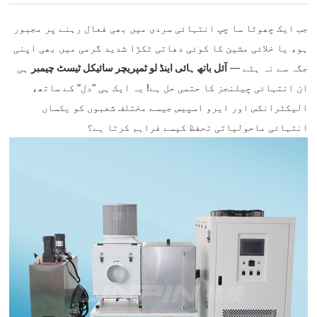
جب ایک چھوٹا سا چپ انتہائی سردی میں بھی فعال رہنے پر مجبور
ہو، یا خلائی مشین کا کوئی دھاتی ٹکڑا شدید گرمی میں بھی اپنی
جگہ سے نہ ہٹے —
آئل باتھ ہائی اینڈ لو ٹمپریچر سائیکل ٹیسٹ چیمبر
ہی
ان انتہائی چیلنجز کا حتمی حل ہے! یہ ایک ہی “دل” کے ساتھ،
الیکٹرانکس اور ایرو اسپیس جیسے مختلف شعبوں کو یکساں
انتہائی ماحولیاتی تحفظ کیسے فراہم کرتا ہے؟