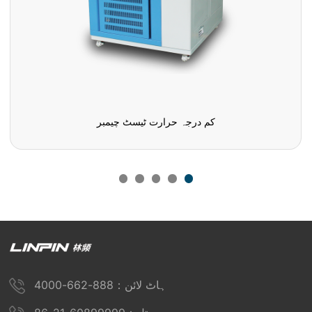
ایئربگ اگنیشن ٹیسٹ چیمبر
ہاٹ لائن：888-662-4000