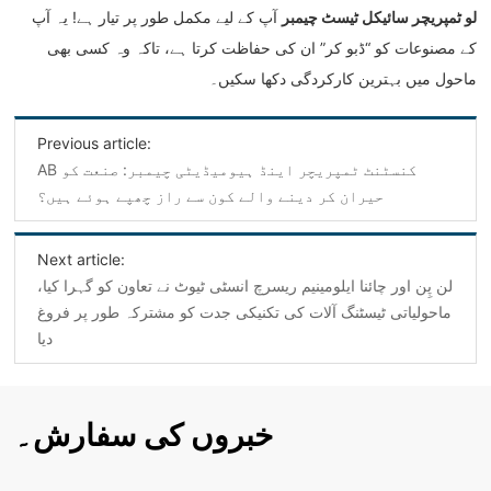
لو ٹمپریچر سائیکل ٹیسٹ چیمبر
آپ کے لیے مکمل طور پر تیار ہے! یہ آپ
کے مصنوعات کو “ڈبو کر” ان کی حفاظت کرتا ہے، تاکہ وہ کسی بھی
ماحول میں بہترین کارکردگی دکھا سکیں۔
Previous article:
AB کنسٹنٹ ٹمپریچر اینڈ ہیومیڈیٹی چیمبر: صنعت کو
حیران کر دینے والے کون سے راز چھپے ہوئے ہیں؟
Next article:
لن پِن اور چائنا ایلومینیم ریسرچ انسٹی ٹیوٹ نے تعاون کو گہرا کیا،
ماحولیاتی ٹیسٹنگ آلات کی تکنیکی جدت کو مشترکہ طور پر فروغ
دیا
خبروں کی سفارش۔