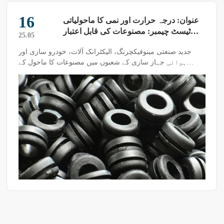
04
کیوں ہائی اینڈ لو ٹیمپریچر ایلٹرنیٹنگ ڈیمپ
ہیٹ ٹیسٹ چیمبر کو خالص پانی استعمال
25.08
کرنا چاہیے؟
کیا آپ نے کبھی "ہائی اینڈ لو ٹیمپریچر ایلٹرنیٹنگ ڈیمپ ہیٹ
ٹیسٹ چیمبر کو خالص پانی استعمال کرنا چاہیے" جیسی تجویز
سنی ہے؟ ایسا کیوں ہے؟ کیا دیگر پانی استعمال نہیں کیے جا
سکتے؟