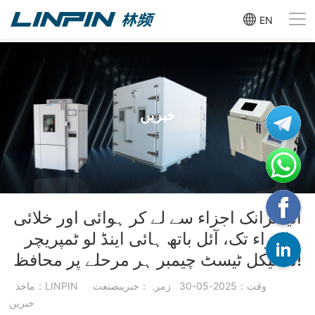
EN
خبریں
الیکٹرانک اجزاء سے لے کر ہوائی اور خلائی
اجزاء تک، آئل باتھ ہائی اینڈ لو ٹمپریچر
سائیکل ٹیسٹ چیمبر ہر مرحلے پر محافظ!
وقت：2025-05-30
زمرہ：خبریںصنعت
ماخذ：LINPIN
خبریں