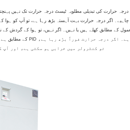
 درجہ حرارت کی تبدیلی مطلوبہ ٹیسٹ درجہ حرارت تک نہیں پہنچتی
اہیے۔ اگر درجہ حرارت بہت آہستہ بڑھ رہا ہے، تو آپ کو ہوا کے 
ول کے مطابق کھلے ہیں یا نہیں۔ اگر نہیں، تو ہوا کے گردش کے نظ
کے مطابق ہے۔ اگر درجہ حرارت ا
تو کنٹرولر میں خرابی ہو سکتی ہے، اور آپ ک