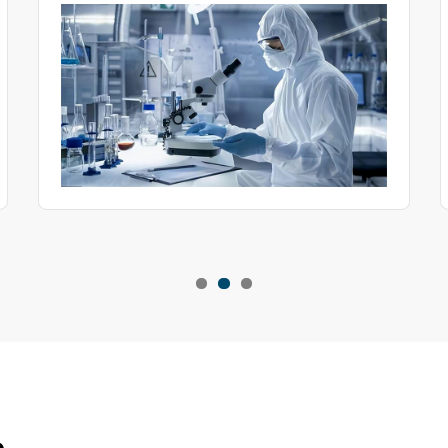
ڈسٹ کی ضرورت ہوتی ہے۔ فی الحال، استعمال ہونے والی
عام ڈسٹ ٹیلکم پاؤڈر ہے۔ ٹیسٹ کے نتائج کو زیادہ درست
بنانے کے لیے، عملے کو باقاعدگی سے ٹیسٹنگ ڈسٹ تبدیل کرنے
کی ضرورت ہے۔ ڈسٹ تبدیل کرنے کے مراحل کیا ہیں؟ آج ہم
آپ کے ساتھ سینڈ ڈسٹ ٹیسٹ باکس میں ٹیسٹنگ ڈسٹ
تبدیل کرنے کا طریقہ شیئر کر رہے ہیں۔
م