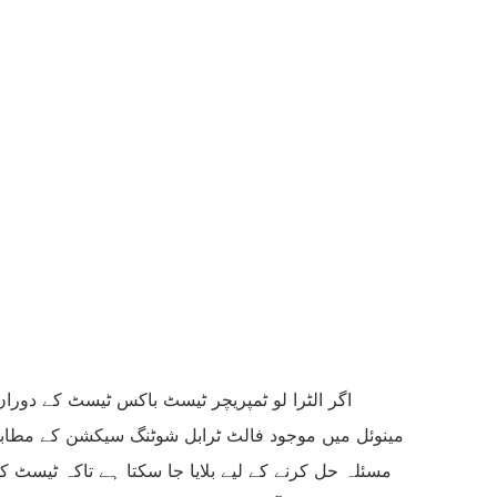
اگر الٹرا لو ٹمپریچر ٹیسٹ باکس ٹیسٹ کے دوران 
مینوئل میں موجود فالٹ ٹرابل شوٹنگ سیکشن کے مطابق
مسئلہ حل کرنے کے لیے بلایا جا سکتا ہے تاکہ ٹیسٹ کا