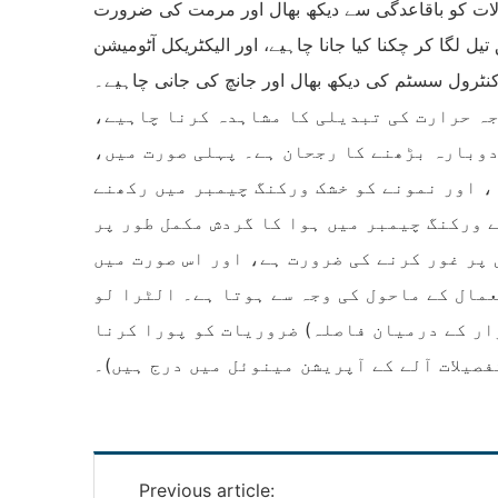
لات کو باقاعدگی سے دیکھ بھال اور مرمت کی ضرورت
لگا کر چکنا کیا جانا چاہیے، اور الیکٹریکل آٹومیشن
نٹرول سسٹم کی دیکھ بھال اور جانچ کی جانی چاہیے۔
جہ حرارت کی تبدیلی کا مشاہدہ کرنا چاہیے،
دوبارہ بڑھنے کا رجحان ہے۔ پہلی صورت میں،
، اور نمونے کو خشک ورکنگ چیمبر میں رکھنے
 ورکنگ چیمبر میں ہوا کا گردش مکمل طور پر
پر غور کرنے کی ضرورت ہے، اور اس صورت میں
مال کے ماحول کی وجہ سے ہوتا ہے۔ الٹرا لو
ار کے درمیان فاصلہ) ضروریات کو پورا کرنا
فصیلات آلے کے آپریشن مینوئل میں درج ہیں)۔
Previous article: