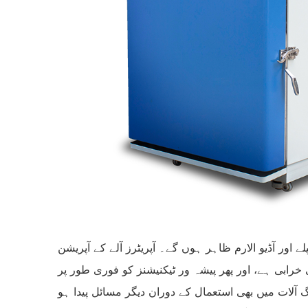
ے اور آڈیو الارم ظاہر ہوں گے۔ آپریٹرز آلے کے آپریشن
ابی ہے، اور پھر پیشہ ور ٹیکنیشنز کو فوری طور پر
گ آلات میں بھی استعمال کے دوران دیگر مسائل پیدا ہو