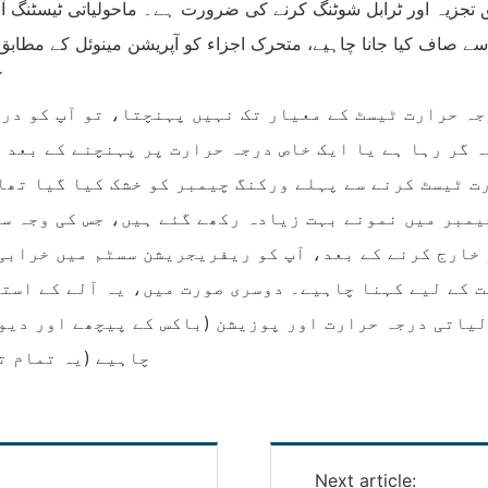
جزیہ اور ٹرابل شوٹنگ کرنے کی ضرورت ہے۔ ماحولیاتی ٹیسٹنگ آ
اف کیا جانا چاہیے، متحرک اجزاء کو آپریشن مینوئل کے مطابق تیل 
ک
جہ حرارت ٹیسٹ کے معیار تک نہیں پہنچتا، تو آپ کو در
ہ گر رہا ہے یا ایک خاص درجہ حرارت پر پہنچنے کے بعد 
رت ٹیسٹ کرنے سے پہلے ورکنگ چیمبر کو خشک کیا گیا تھا
یمبر میں نمونے بہت زیادہ رکھے گئے ہیں، جس کی وجہ سے
خارج کرنے کے بعد، آپ کو ریفریجریشن سسٹم میں خرابی 
ت کے لیے کہنا چاہیے۔ دوسری صورت میں، یہ آلے کے استع
یاتی درجہ حرارت اور پوزیشن (باکس کے پیچھے اور دیو
چاہیے (یہ تمام ت
Next article: