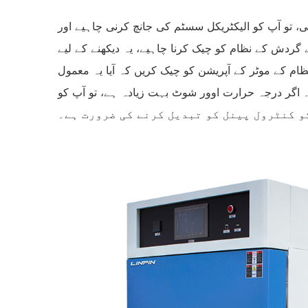
، تو آپ کو الیکٹریکل سسٹم کی جانچ کرنی چاہیے اور
گردش کے نظام کو چیک کرنا چاہیے، یہ دیکھنے کے لیے
ام کے موٹر کے آپریشن کو چیک کریں کہ آیا یہ معمول
وور شوٹ بہت زیادہ ہے، تو آپ کو PID سیٹنگ پیرامیٹرز کو ایڈجسٹ کرنے کی ضرورت ہے۔ اگر درجہ حرارت فوراً بڑھ رہا ہے،
و کنٹرول پینل کو تبدیل کرنے کی ضرورت ہے۔