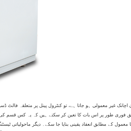
اچانک غیر معمولی ہو جاتا ہے، تو کنٹرول پینل پر متعلقہ فالٹ ڈسپل
 فوری طور پر اس بات کا تعین کر سکتے ہیں کہ یہ کس قسم کی خر
 معمول کے مطابق انعقاد یقینی بنایا جا سکے۔ دیگر ماحولیاتی ٹیسٹن