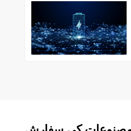
حرارت کا کمپوزٹ جھٹکا ٹیسٹ باکس اسی ضرورت کو پورا
برد
کرنے کے لیے تیار کیا گیا ہے، جو مصنوعات کی قابل اعتمادگی
کو یقینی بنانے میں اہم کردار ادا کرتا ہے۔
صنوعات کی سفارش