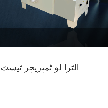
الٹرا لو ٹمپریچر ٹیس