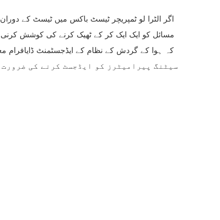
اگر الٹرا لو ٹمپریچر ٹیسٹ باکس میں ٹیسٹ کے دوران
مسائل کو ایک ایک کر کے ٹھیک کرنے کی کوشش کرنی چ
کہ ہوا کے گردش کے نظام کے ایڈجسٹمنٹ ڈایافرام معم