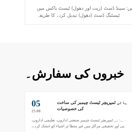
ں: سینڈ ڈسٹ (ریت اور دھول) ٹیسٹ باکس میں
ٹیسٹنگ ڈسٹ (دھول) تبدیل کرنے کا طریقہ
خبروں کی سفارش۔
05
درجہ حرارت کا کمپوزٹ جھٹکا ٹیسٹ
ہائی
باکس: انتہائی ماحول کی درست نقل،
25.06
مصنوعات کی قابل اعتماد اپ گریڈ
جدید ٹیکنالوجی کی تیز رفتار ترقی کے ساتھ، مختلف مصنوعات
ہائ
میں معاون
کو پیچیدہ اور سخت استعمال کے ماحول کا سامنا ہے، جس
طبی او
میں درجہ حرارت میں اچانک تبدیلی ایک بڑا چیلنج ہے۔ درجہ