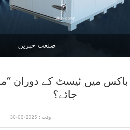
Slide down
صنعت خبریں
ٹ باکس میں ٹیسٹ کے دوران “مس
جائے؟
وقت：2025-06-30