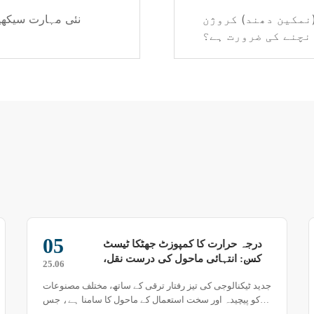
نمکین دھند) کروژن
نئی مہارت سیکھی
نچنے کی ضرورت ہے؟
28
نئی مہارت سیکھیں: سینڈ ڈسٹ (ریت
اور دھول) ٹیسٹ باکس میں ٹیسٹنگ
25.06
ڈسٹ (دھول) تبدیل کرنے کا طریقہ
سینڈ ڈسٹ ٹیسٹ باکس ریت اور دھول کے ماحول کی نقل کر
کے نمونے کی حفاظتی کارکردگی کی جانچ کرتا ہے۔ آلے کو
ریت اور دھول کے ماحول کی نقل کرنے کے لیے متعلقہ ٹیسٹنگ