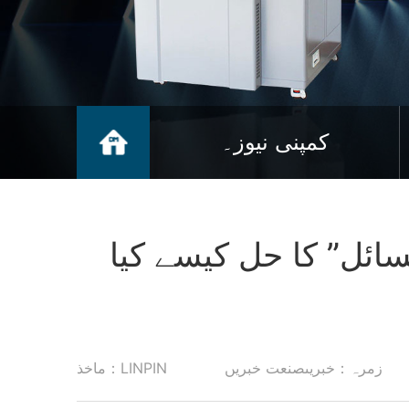
کمپنی نیوز۔
ائل” کا حل کیسے کیا
زمرہ：خبریںصنعت خبریں
ماخذ：LINPIN