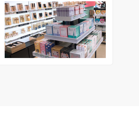
ہیں۔ کچھ آلات کے لیے، اگر انہیں مناسب طریقے سے سنبھالا
نہ جائے تو ناقابل تلافی نقصان ہو سکتا ہے۔ اگر جانچ کے
دوران اچانک کوئی مسئلہ پیدا ہو جائے تو یہ بہت سی
پریشانیوں کا باعث بن سکتا ہے