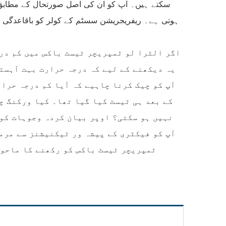
سکتے ہیں۔ آپ کو ان کی اصل صورتحال کے مطابق ت
ہوتی ہے۔ ریفریجریشن سسٹم کے کولر کو باقاعدگی سے ص
اگر الٹرا لو ٹمپریچر ٹیسٹ باکس میں کم در
یہ دیکھنے کے لیے کہ درجہ حرارت بہت آہست
آپ کو چیک کرنا چاہیے کہ آیا کم درجہ حرا
کے بعد ہی ٹیسٹ کیا گیا تھا۔ کیا ورکنگ چ
نہیں ہو سکتی؟ اوپر بیان کردہ وجوہات کو 
آپ کو فیکٹری کے پیشہ ور ٹیکنیشنز سے مرم
ٹمپریچر ٹیسٹ باکس کو رکھنے کا ماحول