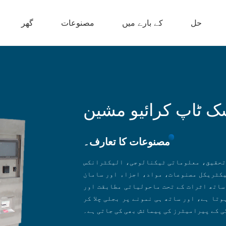
حل
کے بارے میں
مصنوعات
گھر
ک ٹاپ کرائیو مشین
مصنوعات کا تعارف۔
 تحقیق، معلوماتی ٹیکنالوجی، الیکٹرانکس
یکٹریکل مصنوعات، مواد، اجزاء اور سامان
ساتھ اثرات کے تحت ماحولیاتی مطابقت اور
تا ہے، اور ساتھ ہی نمونے پر بجلی چلا کر
 کے پیرامیٹرز کی پیمائش بھی کی جاتی ہے۔