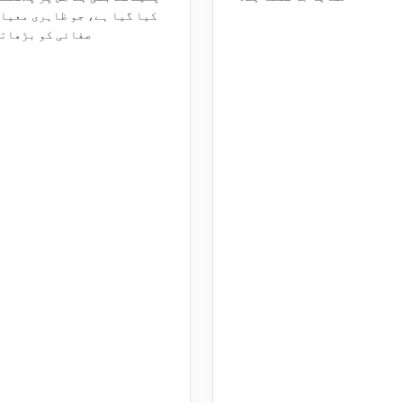
کیا گیا ہے، جو ظاہری معیا
صفائی کو بڑھاتا