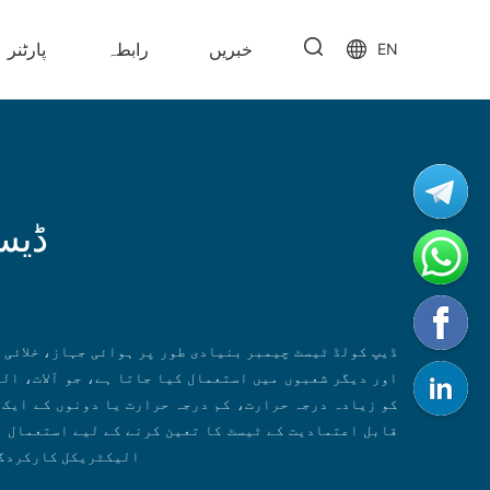
خبریں
رابطہ
پارٹنر
EN
ڈیس
ڈیپ کولڈ ٹیسٹ چیمبر بنیادی طور پر ہوائی جہاز، خلائی
اور دیگر شعبوں میں استعمال کیا جاتا ہے، جو آلات، ال
کو زیادہ درجہ حرارت، کم درجہ حرارت یا دونوں کے ایک 
قابل اعتمادیت کے ٹیسٹ کا تعین کرنے کے لیے استعمال ہو
الیکٹریکل کارکردگی