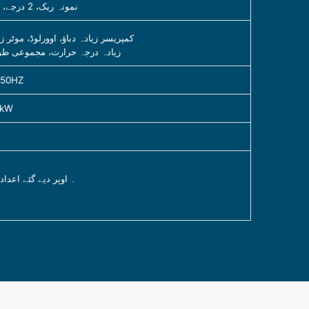
نمونہ ریک، 2 درجے، کنڈینسیٹ کیچ پین کے ساتھ اور باکس سے باہر نکالیں۔
کمپریسر زیادہ دباؤ، اوورلوڈ، موٹ
زیادہ درجہ حرارت، مجموعی طور
 50HZ
5kW
1۔ اوپر دیے گئے اعداد و شمار 25 ڈگری سینٹی گریڈ کے محیطی درجہ حرارت اور ہوا کی مناسب گردش کی ح