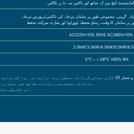
ر زیادہ گرمی، مجموعی طور پر سامان مرحلے کی ناکامی/ریورس مرحلے
 پر سامان کا وقت، رساو تحفظ، اوورلوڈ اور شارٹ سرکٹ تحفظ
AC220V±10% 50HZ AC380V±10%
2.5kW/3.0kW/4.5kW/6.5kW/6.
5℃～＋28℃ ≤85% RH
التوں میں کیے گئے پیمائشوں پر مبنی ہیں۔
2۔ صارف کی مخصوص ضروریات کے مطابق غیر معیاری 
3۔ اس تکنیکی معل