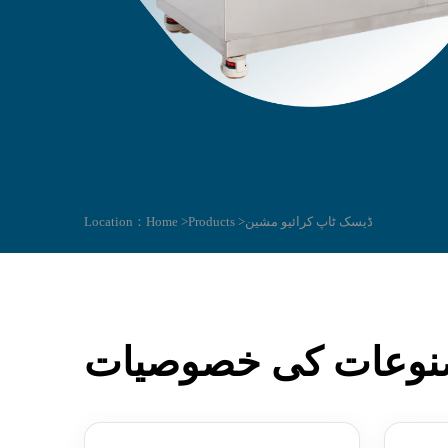
ڈیسک ٹاپ کرائیو مشین
Products >
Home >
Location：
وعات کی خصوصیات