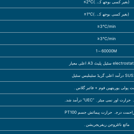
≤2℃(بغیر کسی بوجھ کے۔)
±1℃(بغیر کسی بوجھ کے۔)
≥3℃/min
≥3℃/min
1～60000M
 سٹینلیس سٹیل SUS304
 پولی یوریتھین فوم + فائبر گلاس۔
U” برانڈ درجہ حرارت اور نمی میٹر۔
ٹینم مزاحمت درجہ حرارت پیمائش جسم
مائع نائٹروجن ریفریجریشن۔