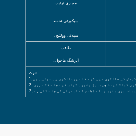
معیاری ترتیب
سیکورٹی تحفظ
سپلائی وولٹیج۔
طاقت
آپریٹنگ ماحول۔
نوٹ:
ڈیپ کولڈ ٹیسٹ چیمبرز وغیرہ تیار کیے جا سکتے ہیں۔
ومات میں بغیر پہلے اطلاع کے تبدیلی کی جا سکتی ہے۔