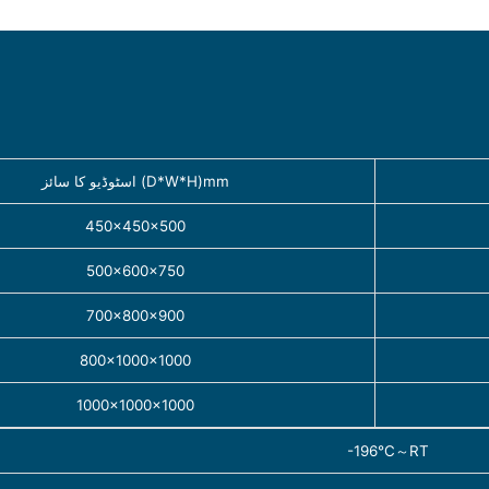
اسٹوڈیو کا سائز (D*W*H)mm
450×450×500
500×600×750
700×800×900
800×1000×1000
1000×1000×1000
-196℃～RT