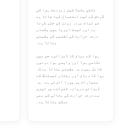
ملٹی بلیڈ فین زبردست ہوا کی
گردش کے لیے استعمال کیا جاتا ہے
جو تمام مردہ زونز کو ختم کرتا
ہے اور ٹیسٹ ایریا میں یکساں
درجہ حرارت کی تقسیم کو یقینی
بناتا ہے۔
ہوا کے بہاؤ کا ڈیزائن، جس میں
نکاسی ہوا اور واپسی ہوا دونوں
شامل ہیں، یہ یقینی بناتا ہے کہ
ہوا کا دباؤ اور رفتار ٹیسٹنگ کے
معیارات پر پورا اترتی ہے۔ یہ
ڈیزائن دروازہ کھولنے پر تیزی
سے درجہ حرارت کی بحالی کو بھی
ممکن بناتا ہے۔