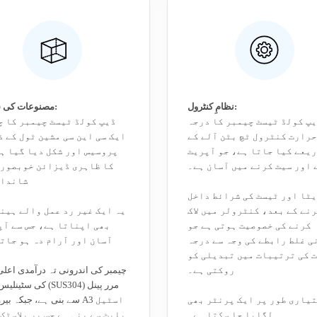
نظامِ کنٹرول:
مصنوعات کی ساخت:
پ کولڈ ٹیسٹ چیمبر کا درجہ
ڈیپ کولڈ ٹیسٹ چیمبر کا چ
حرارت کنٹرول ٹچ بٹن آلے کے
ایک سی این سی مشین ٹول کے 
یعے کیا جاتا ہے، جو آپریٹ
پروسیس اور شکل دیا گیا ہ
 اور سیٹ کرنے میں آسان ہے۔
کا ظاہری ڈیزائن خوبصورت
شاندار
ٹا اور ٹیسٹ کی شرائط داخل
نے کے بعد، کنٹرولر میں لاک
یہ ایک غیر رد عمل والے ہین
کرنے کی خصوصیت ہوتی ہے جو
بھی اپناتا ہے، جس سے آپ
ی غلط رابطے کی وجہ سے درجہ
آسان اور آرام دہ ہو جات
 کی ترتیبات میں تبدیلی کو
روکتی ہے۔
چیمبر کی اندرونی تہ درآمدی اعلیٰ
کی سٹینلیس سٹیل (US304
یاری طور پر ایک پرنٹر بھی
سے بنی ہے، جبکہ بیرونی تہ 
لگایا جا سکتا ہے۔
پلیٹ سے بنی ہے جس پر پلاسٹک