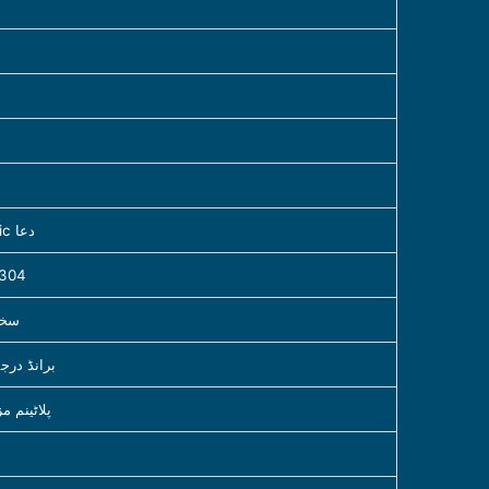
اعلی معیار A3 سٹیل پلیٹ electrostatic دعا
درآمد اعلی گریڈ
سخت
درآمد شدہ “EC
PT100 پلا