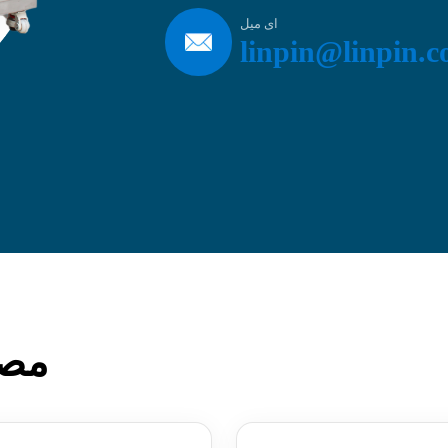
ای میل
linpin@linpin.
مصن