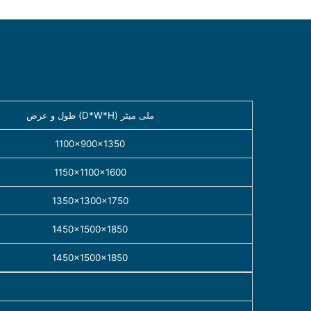
طول و عرض (D*W*H) ملی میٹر
1100×900×1350
1150×1100×1600
1350×1300×1750
1450×1500×1850
1450×1500×1850