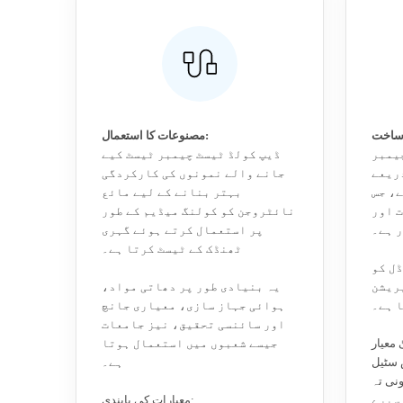
مصنوعات کا استعمال:
یمبر
ڈیپ کولڈ ٹیسٹ چیمبر ٹیسٹ کیے
ذریعے
جانے والے نمونوں کی کارکردگی
ے، جس
بہتر بنانے کے لیے مائع
 اور
نائٹروجن کو کولنگ میڈیم کے طور
 ہے۔
پر استعمال کرتے ہوئے گہری
ٹھنڈک کے ٹیسٹ کرتا ہے۔
ڈل کو
ریشن
یہ بنیادی طور پر دھاتی مواد،
ا ہے۔
ہوائی جہاز سازی، معیاری جانچ
اور سائنسی تحقیق، نیز جامعات
 معیار
جیسے شعبوں میں استعمال ہوتا
S) مرر پینل
ہے۔
A3 اسٹیل
 سپرے
معیارات کی پابندی: