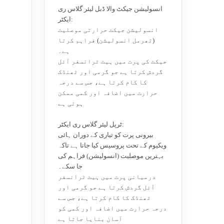
انسولیشن جیکٹ والا ڈبل لیئر گلاس ری
ایکٹر:
انسولیشن جیکٹ حرارتی موصلیت
(تھرمل انسولیشن) فراہم کرتا
ہے۔
جیکٹ کی پرت میں ہیٹ ٹرانسفر آئل
گردش کرتا ہے جو گرمی اور ٹھنڈک
کا کام کرتا ہے، جس سے درجہ
حرارت میں اضافہ اور کمی ممکن
ہوتی ہے
ٹرپل لیئر گلاس ری ایکٹر:
بیرونی پرت کو تیاری کے دوران ہائی
ویکیوم کے تحت پروسیس کیا جاتا ہے تاکہ
بہترین موصلیت (انسولیشن) فراہم کی
جا سکے۔
درمیانی پرت میں ہیٹ ٹرانسفر
آئل گردش کرتا ہے جو گرمی اور
ٹھنڈک کا کام کرتا ہے، جس سے
درجہ حرارت میں اضافہ اور کمی کو
آسان بنایا جاتا ہے