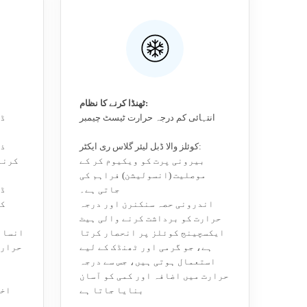
ٹھنڈا کرنے کا نظام:
انتہائی کم درجہ حرارت ٹیسٹ چیمبر
ڈی
کوئلز والا ڈبل لیئر گلاس ری ایکٹر:
ذر
بیرونی پرت کو ویکیوم کر کے
کرنے
موصلیت (انسولیشن) فراہم کی
جاتی ہے۔
ڈی
اندرونی حصہ سنکنرن اور درجہ
کر
حرارت کو برداشت کرنے والی ہیٹ
ایکسچینج کوئلز پر انحصار کرتا
انسان
ہے، جو گرمی اور ٹھنڈک کے لیے
حرارت
استعمال ہوتی ہیں، جس سے درجہ
حرارت میں اضافہ اور کمی کو آسان
بنایا جاتا ہے
اخت