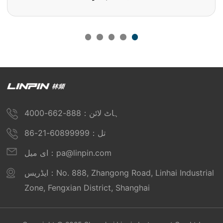
ہاٹ لائن：888-662-4000
تل：60899999-21-86
ای میل：pa@linpin.com
ایڈریس：No. 888, Zhangong Road, Linhai Industrial
Zone, Fengxian District, Shanghai