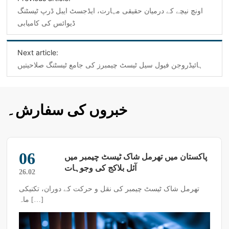
اونچ نیچے کے درمیان حقیقی مہارت، ایڈجسٹ ایبل ڈرپ ٹیسٹنگ
ڈیوائس کی کامیابی
Next article:
ہائیڈروجن فیول سیل ٹیسٹ چیمبرز کی جامع ٹیسٹنگ صلاحیتیں
خبروں کی سفارش۔
06
پاکستان میں تھرمل شاک ٹیسٹ چیمبر میں
آئل بلاکج کی وجوہات
26.02
تھرمل شاک ٹیسٹ چیمبر کی نقل و حرکت کے دوران، تکنیکی
ماہ […]