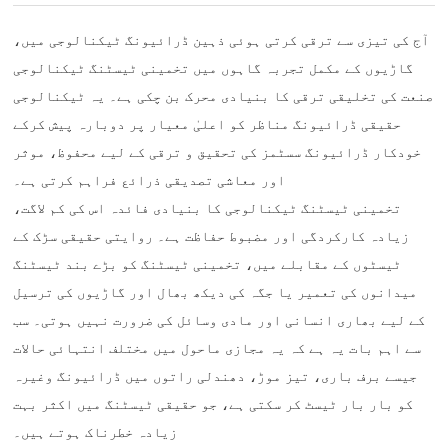
آج کی تیزی سے ترقی کرتی ہوئی ذہین ڈرائیونگ ٹیکنالوجی میں،
گاڑیوں کے مکمل تجربہ گاہوں میں تخمینی ٹیسٹنگ ٹیکنالوجی
صنعت کی تخلیقی ترقی کا بنیادی محرک بن چکی ہے۔ یہ ٹیکنالوجی
حقیقی ڈرائیونگ مناظر کو اعلیٰ معیار پر دوبارہ پیش کرکے
خودکار ڈرائیونگ سسٹمز کی تحقیق و ترقی کے لیے محفوظ، موثر
اور معاشی تصدیقی ذرائع فراہم کرتی ہے۔
تخمینی ٹیسٹنگ ٹیکنالوجی کا بنیادی فائدہ اس کی کم لاگت،
زیادہ کارکردگی اور مضبوط حفاظت ہے۔ روایتی حقیقی سڑک کے
ٹیسٹوں کے مقابلے میں، تخمینی ٹیسٹنگ کو بڑے بند ٹیسٹنگ
میدانوں کی تعمیر یا جگہ کی دیکھ بھال اور گاڑیوں کی ترسیل
کے لیے بھاری انسانی اور مادی وسائل کی ضرورت نہیں ہوتی۔ سب
سے اہم بات یہ ہے کہ یہ مجازی ماحول میں مختلف انتہائی حالات
جیسے برف باری، تیز موڑ، دھندلی راتوں میں ڈرائیونگ وغیرہ
کو بار بار ٹیسٹ کر سکتی ہے، جو حقیقی ٹیسٹنگ میں اکثر بہت
زیادہ خطرناک ہوتے ہیں۔