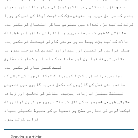
سے جائزہ لے سکتی ہے۔ الگورتھمز کی بہتر بنانے اور معیار
بندی کے مراحل میں، یہ حقیقی سڑک کے ٹیسٹ ڈیٹا کی کمی کو پورا
کرنے کے لیے بڑی تعداد میں مصنوعی مناظر استعمال کر سکتی ہے۔
حفاظتی تشخیص کے مرحلے میں، یہ انتہائی مناظر اور خطرناک
حالات کے لیے بڑے پیمانے پر مونٹی کارلو ٹیسٹنگ کر سکتی ہے۔
جبکہ قوانین کی تعمیل اور پیداواری تصدیق کے مرحلے میں، یہ
مقامی ٹریفک قوانین اور حادثات کے اعداد و شمار کے مطابق
ٹیسٹ کیسز تیار کر سکتی ہے۔
مصنوعی ذہانت اور کلاؤڈ کمپیوٹنگ ٹیکنالوجیز کی ترقی کے
ساتھ، نئی نسل کی گاڑیوں کے مکمل تجربہ گاہوں میں تخمینی
ٹیسٹنگ سسٹمز اب زیادہ پیچیدہ مناظر کی تخلیق اور زیادہ
حقیقی طبیعی خصوصیات کی نقل کر سکتے ہیں، جو ذہین ڈرائیونگ
ٹیکنالوجی کی تجارتی سطح پر دستیابی کو مضبوط تکنیکی بنیاد
فراہم کرتے ہیں۔
Previous article: