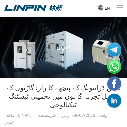
EN
خبریں
ذہین ڈرائیونگ کے پیچھے کا راز: گاڑیوں کے
مکمل تجربہ گاہوں میں تخمینی ٹیسٹنگ
ٹیکنالوجی
وقت：2025-07-09
زمرہ：خبریںصنعت
ماخذ：LINPIN
خبریں