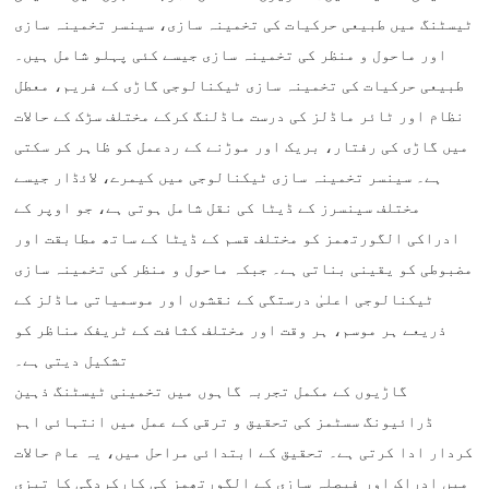
ٹیسٹنگ میں طبیعی حرکیات کی تخمینہ سازی، سینسر تخمینہ سازی
اور ماحول و منظر کی تخمینہ سازی جیسے کئی پہلو شامل ہیں۔
طبیعی حرکیات کی تخمینہ سازی ٹیکنالوجی گاڑی کے فریم، معطل
نظام اور ٹائر ماڈلز کی درست ماڈلنگ کرکے مختلف سڑک کے حالات
میں گاڑی کی رفتار، بریک اور موڑنے کے ردعمل کو ظاہر کر سکتی
ہے۔ سینسر تخمینہ سازی ٹیکنالوجی میں کیمرے، لائڈار جیسے
مختلف سینسرز کے ڈیٹا کی نقل شامل ہوتی ہے، جو اوپر کے
ادراکی الگورتھمز کو مختلف قسم کے ڈیٹا کے ساتھ مطابقت اور
مضبوطی کو یقینی بناتی ہے۔ جبکہ ماحول و منظر کی تخمینہ سازی
ٹیکنالوجی اعلیٰ درستگی کے نقشوں اور موسمیاتی ماڈلز کے
ذریعے ہر موسم، ہر وقت اور مختلف کثافت کے ٹریفک مناظر کو
تشکیل دیتی ہے۔
گاڑیوں کے مکمل تجربہ گاہوں میں تخمینی ٹیسٹنگ ذہین
ڈرائیونگ سسٹمز کی تحقیق و ترقی کے عمل میں انتہائی اہم
کردار ادا کرتی ہے۔ تحقیق کے ابتدائی مراحل میں، یہ عام حالات
میں ادراک اور فیصلہ سازی کے الگورتھمز کی کارکردگی کا تیزی