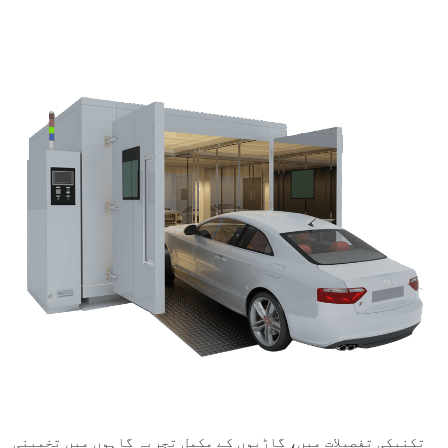
تکنیکی تفصیلات میں، گاڑیوں کے مکمل تجربہ گاہوں میں تخمینی