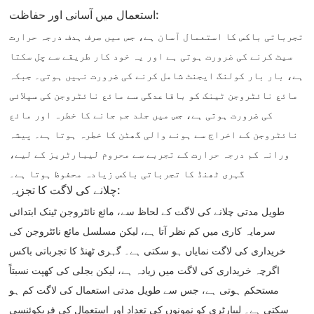
استعمال میں آسانی اور حفاظت:
تجرباتی باکس کا استعمال آسان ہے، جس میں صرف ہدف درجہ حرارت
سیٹ کرنے کی ضرورت ہوتی ہے اور یہ خود کار طریقے سے چل سکتا
ہے، بار بار کولنگ ایجنٹ شامل کرنے کی ضرورت نہیں ہوتی۔ جبکہ
مائع نائٹروجن ٹینک کو باقاعدگی سے مائع نائٹروجن کی سپلائی
کی ضرورت ہوتی ہے، جس میں جلد جم جانے کا خطرہ اور مائع
نائٹروجن کے اخراج سے ہونے والی گھٹن کا خطرہ ہوتا ہے۔ پیشہ
ورانہ کم درجہ حرارت کے تجربے سے محروم لیبارٹریز کے لیے،
گہری ٹھنڈ کا تجرباتی باکس زیادہ محفوظ ہوتا ہے۔
چلانے کی لاگت کا تجزیہ:
طویل مدتی چلانے کی لاگت کے لحاظ سے، مائع نائٹروجن ٹینک ابتدائی
سرمایہ کاری میں کم نظر آتا ہے، لیکن مسلسل مائع نائٹروجن کی
خریداری کی لاگت نمایاں ہو سکتی ہے۔ گہری ٹھنڈ کا تجرباتی باکس
اگرچہ خریداری کی لاگت میں زیادہ ہے، لیکن بجلی کی کھپت نسبتاً
مستحکم ہوتی ہے، جس سے طویل مدتی استعمال کی لاگت کم ہو
سکتی ہے۔ لیبارٹری کو نمونوں کی تعداد اور استعمال کی فریکوئنسی