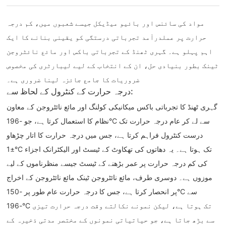
مواد کی سائنس اور بائیو میڈیکل جیسے شعبوں میں، کم درجہ
حرارت پر عملدرآمد تجرباتی درستگی کو یقینی بنانے کا ایک
اہم پہلو ہے۔ گہری ٹھنڈ کے تجرباتی باکس اور مائع نائٹروجن
ٹینک بطور بنیادی حل، ان کے انتخاب کے لیے لیبارٹری کی مخصوص
ضروریات کا جامع جائزہ لینا ضروری ہے۔
درجہ حرارت کے کنٹرول کے لحاظ سے:
گہری ٹھنڈ کا تجرباتی باکس میکانیکی کولنگ اور مائع نائٹروجن کے معاون
نظام کا استعمال کرتا ہے، جو -196°C سے لے کر عام درجہ حرارت تک
درست کنٹرول فراہم کرتا ہے، جس میں درجہ حرارت کا اتار چڑھاو
±1°C تک ہوتا ہے۔ یہ دھاتوں کی تھکاوٹ کے ٹیسٹ اور الیکٹرانک اجزاء
کی کم درجہ حرارت پر عمر بڑھنے کے ٹیسٹ جیسے منظرناموں کے لیے
موزوں ہے۔ دوسری طرف، مائع نائٹروجن ٹینک مائع نائٹروجن کے اخراج
پر انحصار کرتا ہے، جس کا درجہ حرارت عام طور پر -150°C سے
-196°C تک ہوتا ہے، لیکن نمونے نکالتے وقت درجہ حرارت تیزی
سے بڑھ جاتا ہے، جو حیاتیاتی نمونوں کے مختصر مدتی ذخیرہ کے