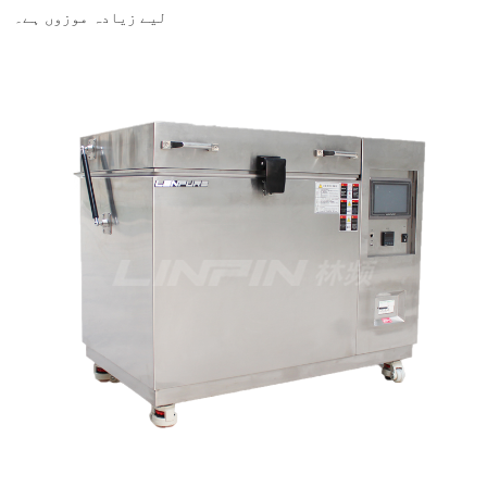
لیے زیادہ موزوں ہے۔