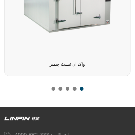
واک ان ٹیسٹ چیمبر
ہاٹ لائن：888-662-4000