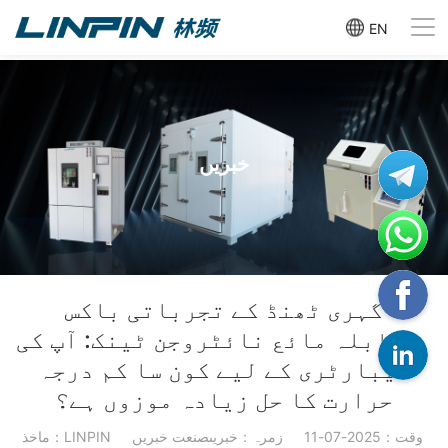
EN
خبریں
گہری ٹھنڈ کے تجرباتی باکس
بمقابلہ مائع نائٹروجن ٹینک: آپ کی
لیبارٹری کے لیے کون سا کم درجہ
حرارت کا حل زیادہ موزوں ہے؟
وقت：2025-07-11
زمرہ：خبریںصنعت خبریں
ماخذ：LINPIN