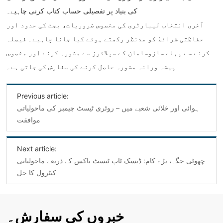
کی بنیاد پر تفصیلی حساب کتاب کرنی چاہیے۔
آخری انتخاب لیبارٹری کی مخصوص ضروریات، بجٹ کی حدود اور
حفاظتی شرائط کو مدنظر رکھتے ہوئے کیا جانا چاہیے۔ فیصلہ
کرنے سے پہلے سازوسامان کے سپلائرز سے مشورہ کرنے اور مخصوص
پیشہ ورانہ مشورہ حاصل کرنے کی سفارش کی جاتی ہے۔
Previous article:
ہوائی اور خلائی شعبے میں – روٹری ٹیسٹ چیمبر کی ماحولیاتی
موافقت
Next article:
چھوٹی جگہ، بڑے کام: ڈیسک ٹاپ ٹیسٹ باکس کے ذریعے ماحولیاتی
کنٹرول کا حل
خبروں کی سفارش۔