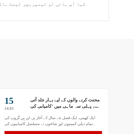
کیا آپ ہائی لو ٹیمپریچر ٹیسٹ باک
15
محنت کرنے والوں کے لیے بہار جلد آتی
ہے، پہلی سہ ماہی میں ‘کامیابی کی
24.03
شروعات’
ایک کھیتی، ایک فصل نئے سال کے آغاز پر، لن پِن گروپ کی
تمام ذیلی کمپنیوں اور شاخوں نے مسلسل کامیابیوں کی
خوشخبریاں سنائی ہیں اور شاندار کارکردگی کا مظاہرہ کیا