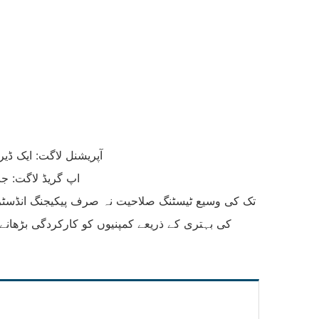
‌آپریشنل لاگت‌: ایک ڈیری گروپ ن
‌اپ گریڈ لاگت‌:
کی بہتری کے ذریعے کمپنیوں کو کارکردگی بڑھان