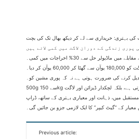
ں ماڈیولر حل سے 30% اخراجات میں کمی۔
ن کر دیا۔
تبدیل کرنے کی ضرورت ہوتی ہے نہ کہ پوری مشین کو۔
500g سے 150kg تک کی وسیع ٹیسٹنگ صلاحیت نہ صرف پیکیجنگ انڈسٹری میں مختلف سائز کی مصنوعات کے ٹیسٹنگ کے مسائل کو حل کرتی ہے، بلکہ لچکدار ڈیزائن اور لاگت
مستقبل میں، ذہانت اور معیاری بہتری کے ساتھ، ڈراپ
معیار کے “گیٹ کیپر” کا ایک لازمی جزو بن جائیں گی۔
Previous article: