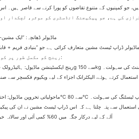
ں، جو کمپنیوں کے متنوع تقاضوں کو پورا کرنے سے قاصر ہیں۔ اس
رینج کو مکمل طور پر کور کرتی ہے۔ اس کے اہم ماڈیولز میں شامل ہیں:
تک بغیر کسی درجہ بندی کے ایڈجسٹمنٹ کی سہولت۔
-40°C سے 80°C تک کے انتہائی ماحول میں ڈراپ ٹیسٹنگ کی سہولت۔
آلے کے لیے درکار جگہ میں 60% کمی آئی اور سالانہ خریداری کی لاگت میں 12 ملین یوآن کی بچت ہوئی۔