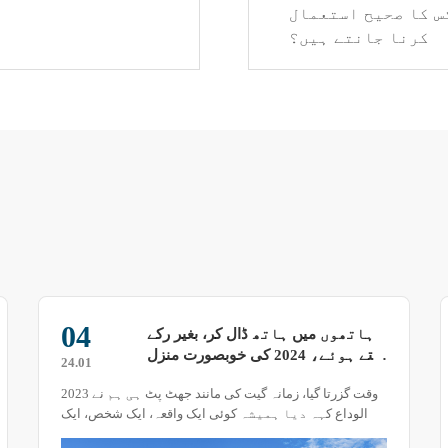
س کا صحیح استعمال
کرنا جانتے ہیں؟
04
ہاتھوں میں ہاتھ ڈال کر، بغیر رکے
چلتے ہوئے، 2024 کی خوبصورت منزل
24.01
کی طرف
وقت گزرتا گیا، زمانہ گیت کی مانند جھٹ پٹ ہی ہم نے 2023
کو الوداع کہہ دیا ہمیشہ کوئی ایک واقعہ، ایک شخص، ایک
تصویر، یا ایک لمحہ ایسا ہوتا ہے جو یادوں میں تازہ رہتا