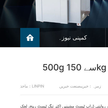
کمپنی نیوز۔
زمرہ：خبریںصنعت خبریں
ماخذ：LINPIN
 روایتی ڈراپ ٹیسٹ مشینیں اکثر تنگ ٹیسٹ رینج، لچک