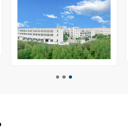
ہے ان تمام لوگوں کو خراجِ تحسین جو محنت کرتے رہے، چاہے
وہ تم ہو، وہ ہوں، یا ہم۔
م