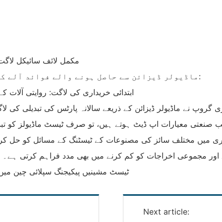
ماڈیولر ڈیزائن سے حاصل ہونے والے فوائد آلے کی پوری زندگی کے دوران لاگت میں کمی لاتے ہیں:
‌ابتدائی خریداری کی لاگت‌: روایتی آلات کے مقابلے می
ے ماڈیولر ڈیزائن کے ذریعے سالانہ پارٹس کی تبدیلی کی لاگت کو 180,000 یوآن سے گھٹا کر 60,000 یوآ
 جب صنعتی معیارات اپ ڈیٹ ہوتے ہیں، تو صرف ٹیسٹ ماڈیولز کو 
ے اور مجموعی اخراجات کو کم کرنے میں بھی مدد فراہم کرتی ہے۔ 
ٹیسٹ مشینیں پیکیجنگ سپلائی چین میں 
Next article: