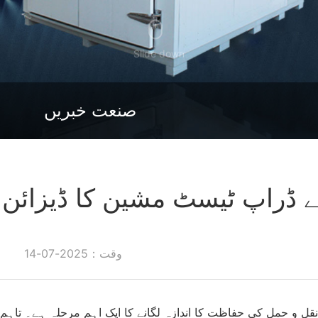
Slide down
صنعت خبریں
سٹ کے لیے ڈراپ ٹیسٹ مشین کا ڈیزائن
وقت：2025-07-14
ل و حمل کی حفاظت کا اندازہ لگانے کا ایک اہم مرحلہ ہے۔ تاہم،