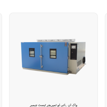
واک ان ہائی لو ٹمپریچر ٹیسٹ چیمبر