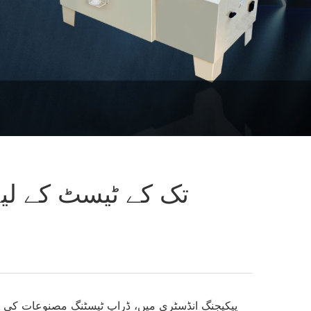
500g سے 150kg تک کے ٹی
پیکیجنگ انڈسٹری میں، ڈراپ ٹیسٹنگ مصنوعات کی نق