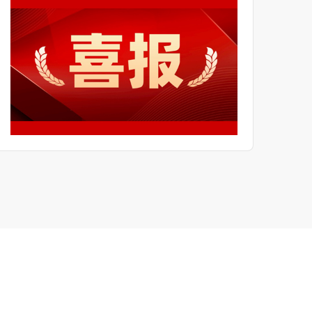
ہے۔ وقت گزرتا ہے جیسے چمکتی ہوئی گھوڑی کی رفتار، اور
حالات بدلتے ہیں جیسے