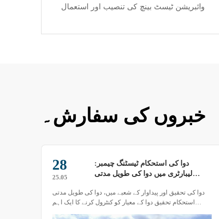
وائبریشن ٹیسٹ بینچ کی تنصیب اور استعمال
خبروں کی سفارش۔
28
دوا کی استحکام ٹیسٹنگ چیمبر:
کیوں
لیبارٹری میں دوا کی طویل مدتی
ڈیمپ
25.05
استحکام تحقیق کا ایک قابل اعتماد
دوا کی تحقیق اور پیداوار کے شعبے میں، دوا کی طویل مدتی
کیا آ
ساتھی
استحکام تحقیق دوا کے معیار کو کنٹرول کرنے کا ایک اہم
مرحلہ ہے۔ دوا کی استحکام ٹیسٹنگ چیمبر، اس شعبے کا ایک
تجوی