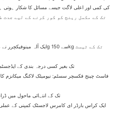
کی کمی اور اعلی لاگت جیسے مسائل کا شکار ہوتی ہی
‌رینج ایکسٹینشن ماڈیول‌: ہائیڈرولک فورس سسٹم اور ویٹ بلاکس کے امتزاج کے ذریعے 500g سے 150kg 
‌ماحولیاتی تخروپن ماڈیول‌: اختیاری درجہ حرارت اور نمی کنٹرول باکس کے ساتھ 