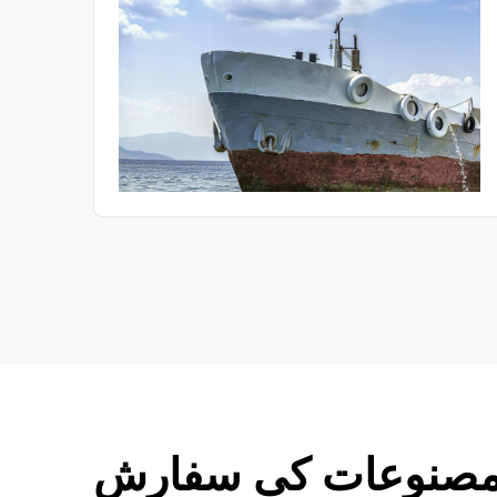
اہم آلہ ہونے کے ناطے، درست طریقے سے مختلف ماحولیاتی
حالات کو نقل کرتا ہے اور محققین کو بین الاقوامی معیارات
(ICH Q1A) کے مطابق استحکام تحقیق کا پلیٹ فارم فراہم
کرتا ہے۔ یہ نئی ادویات کی تحقیق، جنریک ادویات کی
یکسانیت کے جائزے اور دوا کے رجسٹریشن کے عمل میں ایک
ناگزیر تحقیقی ٹول بن چکا ہے۔
صنوعات کی سفارش