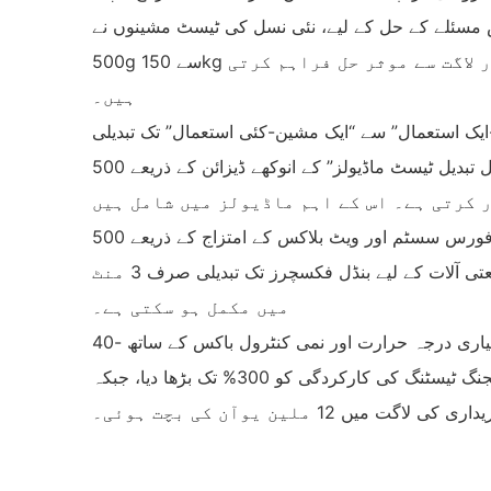
 مسئلے کے حل کے لیے، نئی نسل کی ٹیسٹ مشینوں نے
500g سے 150kg تک کے مکمل رینج کو کور کرنے کے لیے جدت طرازی کی ہے، جو پیکیجنگ انڈسٹری کو موثر، لچکدار اور لاگت سے موثر حل فراہم کرتی
ہیں۔
ایک آلہ مینوفیکچرر نے ماڈیولر ڈراپ ٹیسٹ مشین متعارف کرائی ہے جو “بنیادی فریم + قابل تبدیل ٹیسٹ ماڈیولز” کے انوکھے ڈیزائن کے ذریعے 500g سے 150kg تک کے ٹیسٹ
‌فاسٹ چینج فکسچر سسٹم‌: نیومیٹک لاکنگ میکانزم کا استعمال کرتے ہوئے، الیکٹرانک اجزاء کے لیے ویکیوم فکسچر سے صنعتی آلات کے لیے بنڈل فکسچرز تک تبدیلی صرف 3 منٹ
میں مکمل ہو سکتی ہے۔
ایک کراس بارڈر ای کامرس لاجسٹک کمپنی کے عملی استعمال سے پتہ چلتا ہے کہ اس ڈراپ ٹیسٹ مشین نے ان کی پیکیجنگ ٹیسٹنگ کی کارکردگی کو 300% تک بڑھا دیا، جبکہ