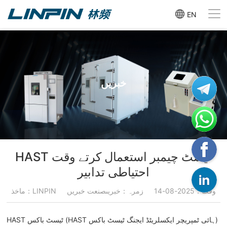
EN
خبریں
HAST ٹیسٹ چیمبر استعمال کرتے وقت
احتیاطی تدابیر
وقت：2025-08-14
زمرہ：خبریںصنعت خبریں
ماخذ：LINPIN
HAST ٹیسٹ باکس (HAST ہائی ٹمپریچر ایکسلریٹڈ ایجنگ ٹیسٹ باکس)