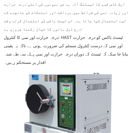
ایک خاص قسم کا ٹیسٹنگ آلہ ہے جو نمونوں کی اعلی درجہ حرارت
اور زیادہ نمی کی شرائط میں برداشت اور استحکام کو جانچنے کے
لیے استعمال کیا جاتا ہے۔ اس ٹیسٹ باکس کو استعمال کرتے وقت
درج ذیل باتوں کا خیال رکھنا ضروری ہے:
درجہ حرارت اور نمی کا کنٹرول: HAST ٹیسٹ باکس کو درجہ حرارت
اور نمی کے درست کنٹرول سسٹم کی ضرورت ہوتی ہے تاکہ یہ یقینی
بنایا جا سکے کہ ٹیسٹ کے دوران درجہ حرارت اور نمی پہلے سے طے شدہ
اقدار پر مستحکم رہیں۔