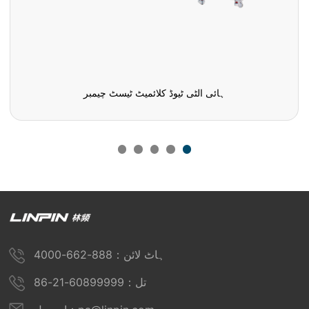
ہائی الٹی ٹیوڈ کلائمیٹ ٹیسٹ چیمبر
ہاٹ لائن：888-662-4000
تل：60899999-21-86