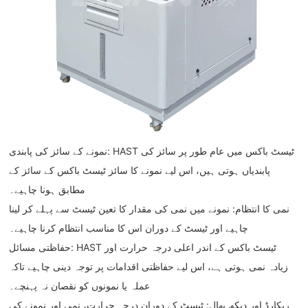
نمونے کے سائز کی پابندی: HAST ٹیسٹ باکس میں عام طور پر سائز کی
پابندیاں ہوتی ہیں، اس لیے نمونے کا سائز ٹیسٹ باکس کے سائز کے
مطابق ہونا چاہیے۔
نمی کا انتظام: نمونے میں نمی کی مقدار کا تعین ٹیسٹ سے پہلے کر لینا
چاہیے اور ٹیسٹ کے دوران اس کا مناسب انتظام کرنا چاہیے۔
حفاظتی مسائل: HAST ٹیسٹ باکس کے اندر اعلی درجہ حرارت اور
زیادہ نمی ہوتی ہے، اس لیے حفاظتی اقدامات پر توجہ دینی چاہیے تاکہ
عملہ یا نمونوں کو نقصان نہ پہنچے۔
ریکارڈ اور دیکھ بھال: ٹیسٹ کے دوران درجہ حرارت، نمی اور نمونے کی