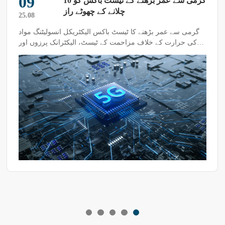
09
10 گرمی سے عمر بڑھنے کے ٹیسٹ باکس کو
چلانے کے چھوٹے راز
25.08
گرمی سے عمر بڑھنے کا ٹیسٹ باکس الیکٹریکل انسولیٹنگ مواد
کی حرارت کے خلاف مزاحمت کے ٹیسٹ، الیکٹرانک پرزوں اور
پلاسٹک کی مصنوعات کی ہوا کی تبدیلی کے ٹیسٹ کے لیے
موزوں ہے، جو ان کے ذخیرہ کرنے اور استعمال کرنے کی
صلاحیت کو گرمی کے ماحول میں جانچتا ہے۔ اس بار، میں آپ کو
ٹیسٹ باکس کے استعمال کے کچھ چھوٹے راز بتاؤں گا۔