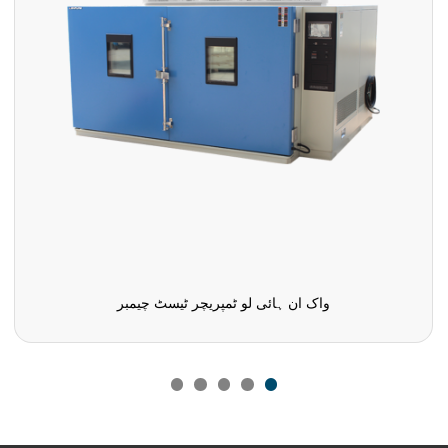
واک ان ہائی لو ٹمپریچر ٹیسٹ چیمبر