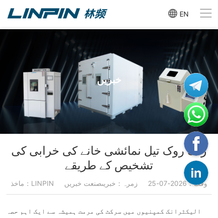
EN
خبریں
زنگ روک تیل نمائشی خانے کی خرابی کی
تشخیص کے طریقے
وقت：2026-07-25
زمرہ：خبریںصنعت خبریں
ماخذ：LINPIN
الیکٹرانک کمپنیوں میں سرکٹ کی مرمت ہمیشہ سے ایک اہم حصہ