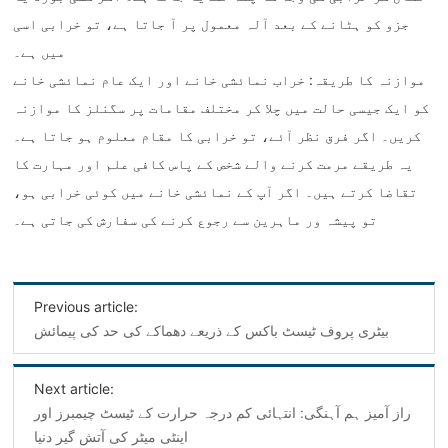
جزو کو ہٹانے کے بعد آلہ معمول پر آ جاتا ہے، تو خرابی اسی
میں ہے۔
‌موازنہ کا طریقہ‌: خراب نمائشی خانے اور ایک عام نمائشی خانے
کو ایک جیسی حالت میں چلا کر مختلف مقامات پر سگنلز کا موازنہ
کریں۔ اگر فرق نظر آئے، تو خرابی کا مقام معلوم ہو جاتا ہے۔
یہ طریقے مرمت کرنے والے شخص کے پاس کافی علم اور مہارت کا
تقاضا کرتے ہیں۔ اگر آپ کے نمائشی خانے میں کوئی خرابی ہو،
تو پیشہ ور ماہرین سے رجوع کرنے کی سفارش کی جاتی ہے۔
Previous article:
بیٹری پروف ٹیسٹ باکس کے ذریعے دھماکے کی حد کی پیمائش
Next article:
راز آمیز ہم آہنگی: انتہائی کم درجہ حرارت کے ٹیسٹ چیمبرز اور
اینٹی میٹر کی آتش گیر دنیا