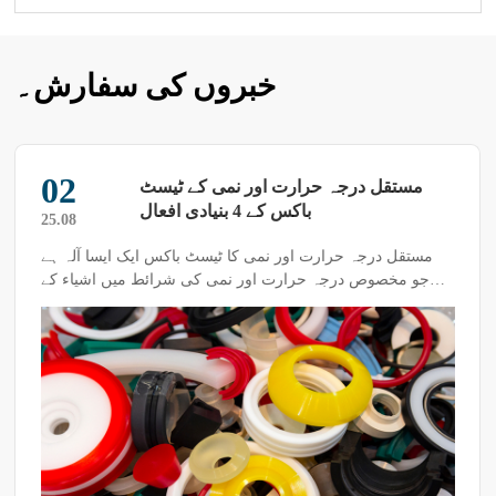
خبروں کی سفارش۔
02
مستقل درجہ حرارت اور نمی کے ٹیسٹ
باکس کے 4 بنیادی افعال
25.08
مستقل درجہ حرارت اور نمی کا ٹیسٹ باکس ایک ایسا آلہ ہے
جو مخصوص درجہ حرارت اور نمی کی شرائط میں اشیاء کے
ٹیسٹ کرنے کے لیے استعمال ہوتا ہے۔ اس قسم کے آلات کو درج
ذیل 4 بنیادی افعال کی ضرورت ہوتی ہے: گرم کرنا (حرارت)،
ٹھنڈا کرنا، نمی بڑھانا اور نمی کم کرنا۔