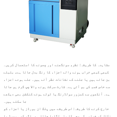
‌مشاہدہ کا طریقہ‌: نظر، سونگھنے اور چھونے کا استعمال کریں۔
کبھی کبھی خراب ہونے والے اجزاء کا رنگ بدل جاتا ہے، بلبلے
بن جاتے ہیں یا جلنے کے نشانات نظر آتے ہیں۔ جلے ہوئے اجزاء
سے خاص قسم کی بو آتی ہے۔ شارٹ سرکٹ ہونے والا چپ گرم ہو جاتا
ہے۔ آنکھوں سے کمزور سولڈرنگ یا ٹوٹے ہوئے کنکشن بھی دیکھے
جا سکتے ہیں۔
‌خارج کرنے کا طریقہ‌: اس طریقے میں پلگ ان بورڈز یا اجزاء کو
نکال کر خرابی کی وجہ کا پتہ لگایا جاتا ہے۔ اگر کسی بورڈ یا