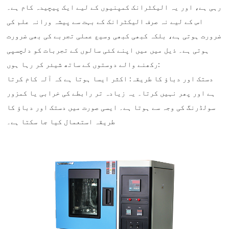
رہی ہے، اور یہ الیکٹرانک کمپنیوں کے لیے ایک پیچیدہ کام ہے۔
اس کے لیے نہ صرف الیکٹرانک کے بہت سے پیشہ ورانہ علم کی
ضرورت ہوتی ہے، بلکہ کبھی کبھی وسیع عملی تجربے کی بھی ضرورت
ہوتی ہے۔ ذیل میں میں اپنے کئی سالوں کے تجربات کو دلچسپی
رکھنے والے دوستوں کے ساتھ شیئر کر رہا ہوں:
‌دستک اور دباؤ کا طریقہ‌: اکثر ایسا ہوتا ہے کہ آلہ کام کرتا
ہے اور پھر نہیں کرتا۔ یہ زیادہ تر رابطے کی خرابی یا کمزور
سولڈرنگ کی وجہ سے ہوتا ہے۔ ایسی صورت میں دستک اور دباؤ کا
طریقہ استعمال کیا جا سکتا ہے۔