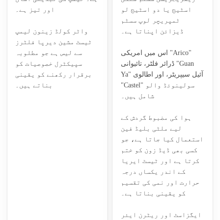
اسٹیج یا دو اسٹیج لو
اور تیز ہے۔
ٹمپریچر لوپ سسٹم
ڈیزائن اپناتا ہے۔
واٹر کولڈ زینون لیمپ
ٹیسٹ مشین دیرپا فلٹرز
اس میں امریکی "Arico"
سے لیس ہے جو مطلوبہ
ڈرائر فلٹر، تائیوانی "Guan
سپیکٹرل خصوصیات کو
Ya" آئیل سیپریٹر، اور اطالوی
برقرار رکھنے کو یقینی
"Castel" سولینوئڈ والو
بناتے ہیں۔
شامل ہیں۔
ہوا کی مضبوط گردش کے
لیے ملٹی بلیڈ فین
استعمال کیا جاتا ہے، جو
کسی بھی ڈیڈ زون کو ختم
کرتا ہے اور ٹیسٹ ایریا
کے اندر یکساں درجہ
حرارت اور نمی کی تقسیم
کو یقینی بناتا ہے۔
ایگزاسٹ اور ریٹرن ایئر