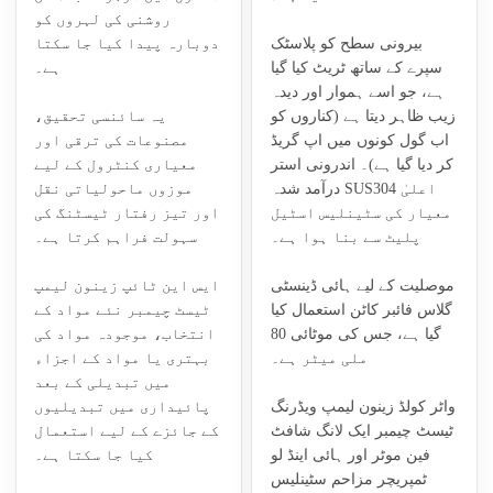
روشنی کی لہروں کو
بیرونی سطح کو پلاسٹک
دوبارہ پیدا کیا جا سکتا
سپرے کے ساتھ ٹریٹ کیا گیا
ہے۔
ہے، جو اسے ہموار اور دیدہ
زیب ظاہر دیتا ہے (کناروں کو
یہ سائنسی تحقیق،
اب گول کونوں میں اپ گریڈ
مصنوعات کی ترقی اور
کر دیا گیا ہے)۔ اندرونی استر
معیاری کنٹرول کے لیے
درآمد شدہ SUS304 اعلیٰ
موزوں ماحولیاتی نقل
معیار کی سٹینلیس اسٹیل
اور تیز رفتار ٹیسٹنگ کی
پلیٹ سے بنا ہوا ہے۔
سہولت فراہم کرتا ہے۔
موصلیت کے لیے ہائی ڈینسٹی
ایس این ٹائپ زینون لیمپ
گلاس فائبر کاٹن استعمال کیا
ٹیسٹ چیمبر نئے مواد کے
گیا ہے، جس کی موٹائی 80
انتخاب، موجودہ مواد کی
ملی میٹر ہے۔
بہتری یا مواد کے اجزاء
میں تبدیلی کے بعد
واٹر کولڈ زینون لیمپ ویڈرنگ
پائیداری میں تبدیلیوں
ٹیسٹ چیمبر ایک لانگ شافٹ
کے جائزے کے لیے استعمال
فین موٹر اور ہائی اینڈ لو
کیا جا سکتا ہے۔
ٹمپریچر مزاحم سٹینلیس