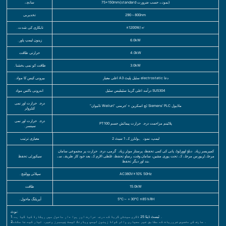
75×150mm(standard نمونے، حسب ضرورت)
سانچے
290～800nm
تخدیربی
≤1200W/㎡
تابکاری کی شدت۔
6.0kW
زینون لیمپ پاور۔
4.0kW
حرارتی طاقت
3.0kW
طاقت کو نمی بخشنا۔
اعلی معیار A3 سٹیل پلیٹ electrostatic دعا
بیرونی کیس کا مواد۔
درآمد اعلی گریڈ سٹینلیس سٹیل SUS304
اندرونی باکس مواد
درجہ حرارت اور نمی
“تائیوان Weilun” ٹچ اسکرین + ‘جرمنی Siemens’ PLC ماڈیول
کنٹرولر
درجہ حرارت اور نمی
PT100 پلاٹینم مزاحمت درجہ حرارت پیمائش جسم
سینسر۔
2 لیمپ، نمونہ ہولڈرز کے 1 سیٹ
معیاری ترتیب
کمپریسر زیادہ دباؤ اوورلوڈ، پانی کی کمی تحفظ، پرستار موٹر زیادہ گرمی، درجہ حرارت پر مجموعی سامان
مرحلے/ریورس مرحلے کے تحت پوری مشین، سامان وقت، رساو تحفظ، غلطی الارم کے بعد خود کار طریقے سے
سیکورٹی تحفظ
بند اور دیگر تحفظ.
AC380V±10% 50Hz
سپلائی وولٹیج۔
15.0kW
طاقت
5℃～＋30℃ ≤85％RH
آپریٹنگ ماحول۔
نوٹ:
1۔ ٹیسٹ ڈیٹا 25 ڈگری سینٹی گریڈ کے درجہ حرارت اور ہوا دار ماحول میں ریکارڈ کیا گیا ہے۔
2۔ صارف کی مخصوص ضروریات کے مطابق غیر معیاری واٹر کولڈ زینون لیمپ ویڈرنگ ٹیسٹ چیمبرز وغیرہ تیار کیے جا سکتے