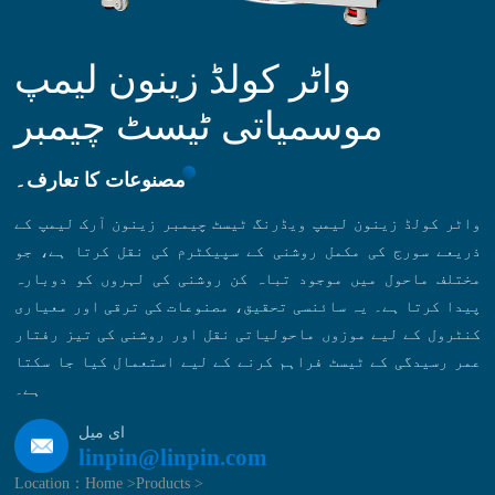
‌واٹر کولڈ زینون لیمپ
مصنوعات کا تعارف۔
واٹر کولڈ زینون لیمپ ویڈرنگ ٹیسٹ چیمبر زینون آرک لیمپ کے
ذریعے سورج کی مکمل روشنی کے سپیکٹرم کی نقل کرتا ہے، جو
مختلف ماحول میں موجود تباہ کن روشنی کی لہروں کو دوبارہ
پیدا کرتا ہے۔ یہ سائنسی تحقیق، مصنوعات کی ترقی اور معیاری
کنٹرول کے لیے موزوں ماحولیاتی نقل اور روشنی کی تیز رفتار
عمر رسیدگی کے ٹیسٹ فراہم کرنے کے لیے استعمال کیا جا سکتا
ہے۔
ای میل
linpin@linpin.com
Location：
Home >
Products >