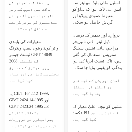
اسٹیل ملٹی بلیڈ امپیلیئر سے
یہ مختلف ماحولیاتی
لیس ہے، تاکہ ہوا کے بہاؤ کو
حالات میں دھوپ کے زیر
مضبوط عمودی پھیلاؤ اور
اثر مواد میں آنے والی
گردش حاصل ہو سکے۔
تبدیلیوں کو مؤثر طریقے
سے نقل کر سکتا ہے۔
دروازے اور چیمبر کے درمیان
ڈبل لیئر ہائی ٹمپریچر
معیارات کی پابندی:
مزاحم، ہائی ٹینشن سیلنگ
واٹر کولڈ زینون لیمپ ویڈرنگ
سٹرپس استعمال کی گئی
ٹیسٹ چیمبر GB/T 14049-
ہیں، تاکہ ٹیسٹ ایریا کی ہوا
2008 کے تکنیکی
بندگی کو یقینی بنایا جا سکے۔
پیرامیٹرز کے مطابق
سختی سے ڈیزائن اور تیار
آسان آپریشن کے لیے نان
کیا گیا ہے۔
ری ایکشن ڈور ہینڈل
اپنایا گیا ہے۔
یہ GB/T 16422.2-1999،
GB/T 2424.14-1995 اور
مشین کو نیچے اعلیٰ معیار کے
GB/T 2423.24-1995 کے
فکسڈ PU کاسٹرز پر نصب
متعلقہ تکنیکی
کیا گیا ہے۔
پیرامیٹرز کی ضروریات
کی بھی پابندی کرتا ہے۔