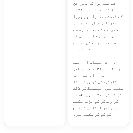
کے لیے ہوا کا ڈیزائن
ہوا کے دباؤ اور رفتار
کے ٹیسٹ معیارات پر پورا
اترتا ہے، اور دروازہ
کھولنے کے بعد تیزی سے
درجہ حرارت اور نمی کو
مستحکم کرنے کی اجازت
دیتا ہے۔
حرارت، ٹھنڈک اور نمی
بنانے کے نظام مکمل طور
پر آزاد ہیں، جو
کارکردگی کو بہتر بنا
سکتے ہیں، ٹیسٹنگ کی لاگت
کو کم کر سکتے ہیں، خدمت
کی زندگی کو بڑھا سکتے
ہیں اور ناکامی کی شرح
کو کم کر سکتے ہیں۔