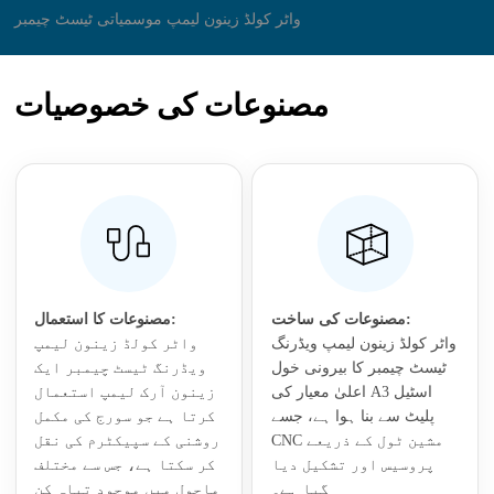
مصنوعات کی خصوصیات
مصنوعات کی ساخت:
مصنوعات کا استعمال:
واٹر کولڈ زینون لیمپ ویڈرنگ
واٹر کولڈ زینون لیمپ
ٹیسٹ چیمبر کا بیرونی خول
ویڈرنگ ٹیسٹ چیمبر ایک
اعلیٰ معیار کی A3 اسٹیل
زینون آرک لیمپ استعمال
پلیٹ سے بنا ہوا ہے، جسے
کرتا ہے جو سورج کی مکمل
CNC مشین ٹول کے ذریعے
روشنی کے سپیکٹرم کی نقل
پروسیس اور تشکیل دیا
کر سکتا ہے، جس سے مختلف
گیا ہے۔
ماحول میں موجود تباہ کن