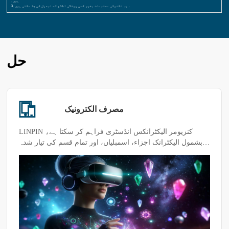
ہیں۔
3۔ یہ تکنیکی معلومات بغیر کسی پیشگی اطلاع کے تبدیل کی جا سکتی ہیں۔
حل
مصرف الکترونیک
LINPIN کنزیومر الیکٹرانکس انڈسٹری فراہم کر سکتا ہے،
بشمول الیکٹرانک اجزاء، اسمبلیاں، اور تمام قسم کی تیار شدہ
مصنوعات، جیسے: سیل فون، ٹیبلیٹ، کمپیوٹر، تمام قسم کے پہننے
کے قابل آلات اور دیگر متعلقہ صنعتی مصنوعات کی جانچ کے
حل۔