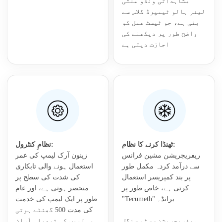
مشاہداتی ونڈو ملٹی
لیئر ہالو ٹیمپرڈ گلاس سے
بنی ہے، جو ٹیسٹ عمل کو
واضح طور پر دیکھنے کی
اجازت دیتی ہے
ٹھنڈا کرنے کا نظام:
نظامِ کنٹرول:
ریفریجریشن مشین فرانس
زینون آرک لیمپ کی عمر
سے درآمد کردہ مکمل طور
استعمال ہونے والی تابکاری
پر بند کمپریسر استعمال
کی شدت کی سطح پر
کرتی ہے، خاص طور پر
منحصر ہوتی ہے، اور عام
"Tecumeth" برانڈ۔
طور پر ایک لیمپ کی خدمت
کی مدت 500 گھنٹے ہوتی
ریفریجریشن سسٹم سنگل
ہے۔ لیمپ کی تبدیلی آسان