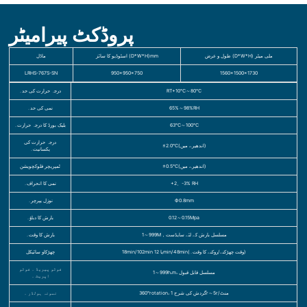
پروڈکٹ پیرامیٹر
طول و عرض (D*W*H) ملی میٹر
اسٹوڈیو کا سائز (D*W*H)mm
ماڈل
LRHS-767S-SN
950×950×750
1560×1500×1730
RT+10℃～80℃
درجہ حرارت کی حد۔
65%～98%RH
نمی کی حد۔
63℃～100℃
بلیک بورڈ کا درجہ حرارت۔
درجہ حرارت کی
≤2.0℃(اندھیرے میں)
یکسانیت۔
±0.5℃(اندھیرے میں)
ٹمپریچر فلوکچویشن
+2、-3% RH
نمی کا انحراف۔
Ф0.8mm
نوزل یپرچر۔
0.12～0.15Mpa
بارش کا دباؤ۔
1～999M，مسلسل بارش کے لئے سایڈست
بارش کا وقت۔
18min/102min یا 12min/48min(وقت چھڑکنے/روکنے کا وقت۔)
چھڑکاو سائیکل
فوٹو پیریڈ ۔ فوٹو
1～999h،m، مسلسل قابل قبول
اپریٹ ۔
360°rotation، گردش کی شرح 1r～5r/منٹ
نمونہ ہولڈر ۔