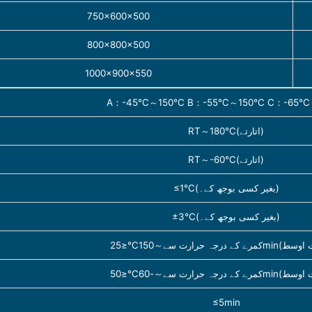
750×600×500
800×800×500
1000×900×550
A：-45℃～150℃ B：-55℃～150℃ C：-65℃
RT～180℃(اتارتے)
RT～-60℃(اتارتے)
≤1℃(بغیر کسی بوجھ کے۔)
±3℃(بغیر کسی بوجھ کے۔)
≤5min