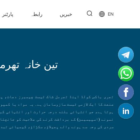
خبریں
رابطہ
پارٹنر
EN
تین خانہ تھر
تھری باکس کولڈ اینڈ تھرمل شاک ٹیسٹ چیمبرز دھات، پل
صنعت کا ایک لازمی ٹیسٹ سازوسامان ہے۔ یہ مواد یا کمپو
ہوتا ہے، جو انتہائی بلند درجہ حرارت اور انتہائی کم 
نمونے (اسپیسیمن) کے برداشت کرنے کی صلاحیت کو جانچتا
سردی کی وجہ سے ہونے والے پھیلاؤ، سکڑاؤ، کیمیائی تبد