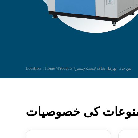
تین خانہ تھرمل شاک ٹیسٹ چیمبر
Products >
Home >
Location：
وعات کی خصوصیات