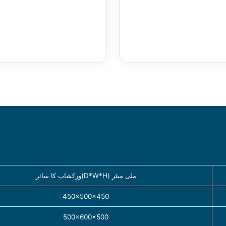
ورکشاپ کا سائز(D*W*H) ملی میٹر
450×500×450
500×600×500