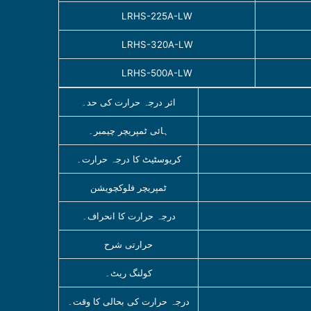
LRHS-225A-LW
LRHS-320A-LW
LRHS-500A-LW
اثر درجہ حرارت کی حد۔
ہائی ٹمپریچر چیمبر۔
کریوسٹیٹ کا درجہ حرارت۔
ٹمپریچر فلوکچویشن
درجہ حرارت کا انحراف۔
حرارتی شرح
کولنگ ریٹ۔
درجہ حرارت کی بحالی کا وقت۔