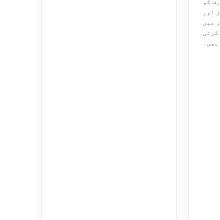
ف کو
 اور
ر میں
کرتی
ہیں۔