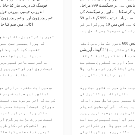
کی گنجائش ہے، ہر سیگمنٹ 999 مراحل
فومنگ کے ذریعے تیار کیا جاتا ہ
 کر سکتا ہے، اور ہر سیگمنٹ کی
اندرونی چیمبر، بیرونی خول
زیادہ سے زیادہ ترتیب 999 گھنٹے اور 59
ٹمپریچر زون اور لو ٹمپریچر زون 
منٹ ہے۔ اس میں 10 پروگرامز کو
اکائی میں ضم کیا جا
رنے کی خصوصیت بھی شامل ہے۔
تھری باکس تھرمل شاک ٹیسٹ چ
ڈیوائس 600 دنوں تک تاریخی ڈیٹا
کا پورا چیمبر تین حصو
محفوظ کر سکتی ہے (24 گھنٹے آپریشن
تقسیم کیا گیا ہے: ا
کے تحت، 1 منٹ کے ریکارڈنگ وقفہ
درمیانی اور نچلے حصے
تھ)، اور یہ کنٹرول سسٹم سے
بالترتیب ہائی ٹمپریچر 
خی ڈیٹا کروز کو دوبارہ چلا
ٹیسٹ زون اور لو ٹمپریچر ز
اور اپ لوڈ کر سکتی ہے۔
مطابقت رکھتے 
 سامان میں طاقتور نیٹ ورک
اس میں ایک منفرد حرارتی مو
مانیٹرنگ اور کنٹرول کی
ڈھانچہ اور حرارت/سردی ذ
احیتیں بھی شامل ہیں۔ اس کا
کرنے کا اثر موجود ہے۔ ٹیسٹ
یہ ہے کہ اگر آپ مشین کے پاس
دوران، ٹیسٹ آبجیکٹ مکمل طو
نی طور پر موجود نہیں ہیں،
ساکن رہتا ہے، اور تھرمل
بھی آپ اپنے کمپیوٹر سے اسے
ٹیسٹ ضرورت پڑنے پر گرم او
 ٹائم میں چلا اور نگرانی کر
ہوا ڈکٹس کو خودکار طریق
سکتے ہیں، اور ڈیوائس کی
تبدیل کرکے حاصل کیا جاتا