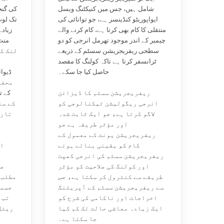
شامل ہیں، جس میں کنیکٹنگ ویسل
ایواپوریٹو کنڈینسر ہے، جو توانائی کی
تک لوپ
منتقلی کا کام بھی کرتا ہے، کام کرنے والے
چیمبر کے اندر موجود تھرمل انرجی کو دو
سطحی ریفریجریشن سسٹم کے ذریعے
لنک ک
ٹرانسفر کرتا ہے تاکہ کولنگ کا مقصد
حاصل کیا جا سکے۔
ریفریجریشن سسٹم کا ڈیزائن
انرجی ریگولیشن ٹیکنالوجی کو
کے سا
لاگو کرتا ہے، جو ایک ثابت شدہ
تاری
اور مؤثر طریقہ ہے جو
ریفریجریشن یونٹ کے معمول کے
کام کو یقینی بناتے ہوئے
اس
ریفریجریشن سسٹم کی انرجی کھپت
اور کولنگ کی صلاحیت کو مؤثر
صل
طریقے سے کنٹرول کر سکتا ہے، جس
مطلب 
سے ریفریجریشن سسٹم کے آپریٹنگ
جسما
اخراجات اور ناکامی کی شرح کو
تب 
ایک زیادہ معاشی حالت تک کم کیا
ریئل
جا سکتا ہے۔