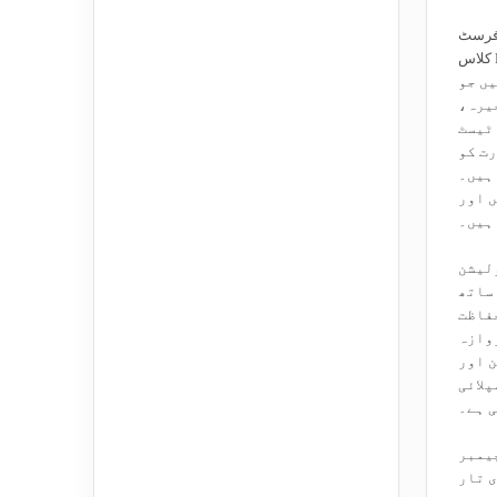
 فرسٹ
کلاس PT100 پلاٹینم مزاحمتی درجہ
ں جو
یرہ،
ٹیسٹ
ت کو
ہیں۔
 اور
ہیں۔
لیشن
ساتھ
حفاظت
وازہ
 اور
پلائی
ی ہے۔
یمبر
 تار