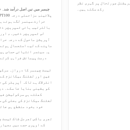
ریشنل صورتحال پر گہری نظر
رکھ سکتے ہیں۔
چیمبر میں تین اصل درآمد شدہ
حرارت سینسر لگے ہوئے ہی
بالترتیب ہائی ٹمپریچر ذخ
لو ٹمپریچر ذخیرہ، اور 
آپریشن ماحول کے درجہ حرار
ماپنے کے لیے استعمال ہوتے 
یہ سینسر انتہائی حساس ہیں
درست پیمائش فراہم کرتے 
ٹیسٹ چیمبر کا دروازہ سرکو
فین اور لفٹنگ میکانزم کے 
انٹرلاک ہے تاکہ آپریٹر کی 
کو یقینی بنایا جا سکے۔ در
کھلتے ہی سرکولیشن فین
لفٹنگ میکانزم کی بجلی کی س
خود بخود منقطع ہو جات
تھری باکس تھرمل شاک ٹیسٹ چ
کے اوپری حصے میں معیاری