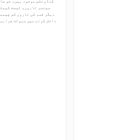
کنڈوئٹس موجود ہیں، جو صار
سینسر تاروں، ٹیسٹ کیبلز
دیگر قسم کی تاروں کو چیمب
داخل کرنے میں سہولت فراہم 