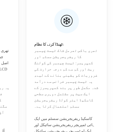
ٹھنڈا کرنے کا نظام:
تھری باکس تھرمل شاک ٹیسٹ چیمبر
تھری 
کا ریفریجریشن سسٹم اور
چی
کمپریسر: ٹیسٹ چیمبر کی کولنگ
اصل د
ریٹ اور کم سے کم درجہ حرارت کی
ضروریات کو یقینی بنانے کے لیے،
یہ ٹیسٹ چیمبر فرانس سے درآمد
شدہ مکمل طور پر بند کمپریسرز کے
یہ ری
ایک سیٹ پر مشتمل دوہری سطحی
فر
کاسکیڈ ایئر کولڈ ریفریجریشن
ک
سسٹم استعمال کرتا ہے۔
سگنل
آؤ
کاسکیڈ ریفریجریشن سسٹم میں ایک
ہائی ٹمپریچر ریفریجریشن سائیکل اور
ایک لو ٹمپریچر ریفریجریشن سائیکل