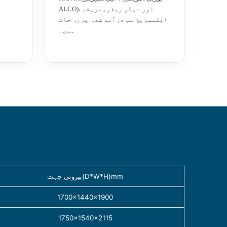
ALCO)، اور دیگر ریفریجریشن
ایکسسریز سب درآمد شدہ پرزہ جات
ہیں۔
بیرونی جہت(D*W*H)mm
1700×1440×1900
1750×1540×2115