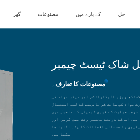
حل
کے بارے میں
مصنوعات
گھر
مل شاک ٹیسٹ چیمبر
مصنوعات کا تعارف۔
اسٹک، ربڑ، الیکٹرانکس اور دیگر مواد کی
زٹ مواد کی ساخت کو جانچنے کے لیے استعمال
درجہ حرارت کے فوری تبدیلی کے ماحول میں
 ہے۔ اس کے ذریعے مختصر وقت میں گرمی اور
یلیوں یا جسمانی نقصانات کا پتہ لگایا جا
سکتا ہے۔