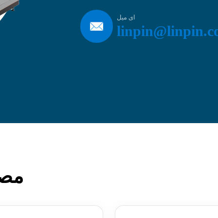
ای میل
linpin@linpin.
مصن