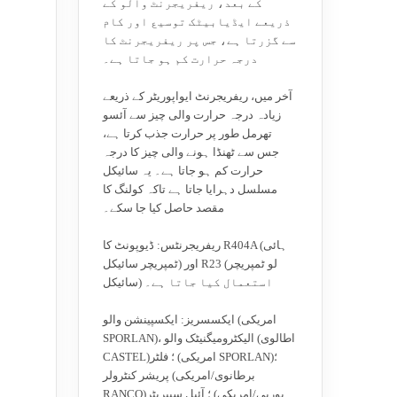
کے بعد، ریفریجرنٹ والو کے
ذریعے ایڈیابیٹک توسیع اور کام
سے گزرتا ہے، جس پر ریفریجرنٹ کا
درجہ حرارت کم ہو جاتا ہے۔
آخر میں، ریفریجرنٹ ایواپوریٹر کے ذریعے
زیادہ درجہ حرارت والی چیز سے آئسو
تھرمل طور پر حرارت جذب کرتا ہے،
جس سے ٹھنڈا ہونے والی چیز کا درجہ
حرارت کم ہو جاتا ہے۔ یہ سائیکل
مسلسل دہرایا جاتا ہے تاکہ کولنگ کا
مقصد حاصل کیا جا سکے۔
ریفریجرنٹس: ڈیوپونٹ کا R404A (ہائی
ٹمپریچر سائیکل) اور R23 (لو ٹمپریچر
سائیکل) استعمال کیا جاتا ہے۔
ایکسسریز: ایکسپینشن والو (امریکی
SPORLAN)، الیکٹرومیگنیٹک والو (اطالوی
CASTEL)؛ فلٹر (امریکی SPORLAN)؛
پریشر کنٹرولر (برطانوی/امریکی
RANCO)؛ آئیل سیپریٹر (یورپی/امریکی