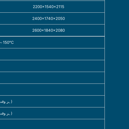
2200×1540×2115
2400×1740×2050
2600×1840×2080
～150℃
کمرے کے درجہ حرارت سے～150℃≤25min(ہر وقت اوسط)
کمرے کے درجہ حرارت سے～-60℃≤50min(ہر وقت اوسط)