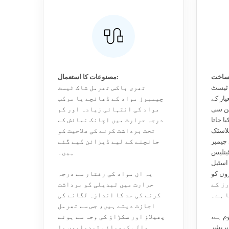
مصنوعات کا استعمال:
 ٹیسٹ
تھری باکس تھرمل شاک ٹیسٹ
t=1.2mm) A
چیمبرز مواد کے ڈھانچے یا مرکب
ین سی
مواد کی انتہائی زیادہ اور کم
 جاتا
درجہ حرارت میں اچانک نمائش کے
لاسٹک
تحت برداشت کرنے کی صلاحیت کو
 چیمبر
جانچنے کے لیے ڈیزائن کیے گئے
ینلیس
ہیں۔
اسٹیل (SUS304) سے بنا ہے۔ تمام
T (ٹنگسٹن انرٹ گیس)
یہ ان مواد کی رفتار سے درجہ
رز کے
حرارت میں تبدیلی کو برداشت
ا ہے۔
کرنے کی حد کا اندازہ لگانے کی
اجازت دیتے ہیں، جس سے تھرمل
م ہے،
پھیلاؤ اور سکڑاؤ کی وجہ سے ہونے
پریشر
والی کیمیائی تبدیلیوں یا