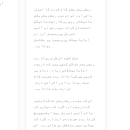
آپ
ریفریجریشن کام کرنے کا اصول:
ہائی اور لو دونوں ریفریجریشن
سائیکلز ریورس کارنوٹ سائیکل
استعمال کرتے ہیں، جو دو آئسو
تھرمل پروسیسز اور دو
ایڈیابیٹک پروسیسز پر مشتمل
ہوتا ہے۔
عمل کچھ اس طرح ہوتا ہے:
ریفریجرنٹ کو کمپریسر کے ذریعے
ایڈیابیٹکلی زیادہ دباؤ پر
کمپریس کیا جاتا ہے، جس سے کام
صرف ہوتا ہے اور اخراجی درجہ
حرارت بڑھ جاتا ہے۔
اس کے بعد، ریفریجرنٹ کنڈینسر
کے ذریعے ارد گرد کے میڈیم کے
ساتھ آئسو تھرمل ہیٹ ایکسچینج
کرتا ہے، جس سے حرارت ارد گرد کے
میڈیم میں منتقل ہو جاتی ہے۔ اس