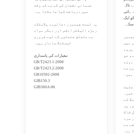
ے تاکہ
جسمانی نقصان کو کم سے کم وقت
، ہائی
میں دریافت کیا جا سکتا ہے۔
کو ایک
 سکے۔
یہ ٹیسٹ چیمبرز دھاتوں، پلاسٹک،
ربڑ، الیکٹرانکس اور دیگر مواد
یمبر
سے متعلق صنعتوں کے لیے ضروری
ں میں
ٹیسٹنگ سامان ہیں۔
وپری،
، جو
معیارات کی پاسداری:
زون،
GB/T2423.1-2008
ون سے
GB/T2423.2-2008
ہیں۔
GB10592-2008
GJB150.3
صلیت
GJB360A-96
خیرہ
نگ کے
ر پر
 شاک
ر سرد
ے سے
 ہے۔