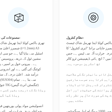
نظامِ کنٹرول:
مصنوعات کی ساخت:
باکس کولڈ اینڈ تھرمل شاک ٹیسٹ
تھری باکس کولڈ اینڈ تھرمل شاک
مبرز جاپانی برانڈ "ایزی کنٹرول" کا
چیمبرز اعلیٰ معیار کے (3
رجہ حرارت آلہ سے لیس ہے جس
اسٹیل سے بنایا گیا ہے، جو سی ا
میں 7 انچ ہائی ڈیفینیشن ٹرو کالر LCD
مشین ٹول کے ذریعے پروسیس کیا
ٹچ اسکرین موجود ہے۔
ہے۔ بیرونی خول پر اسپرے پ
کوٹنگ کی گئی ہے، اور اندرونی
ئل ٹائم مانیٹرنگ کی صلاحیت
درآمد شدہ اعلیٰ درجے کے سٹ
اہم کرتا ہے، جس سے صارفین
نٹرولر کے ریئل ٹائم ڈیٹا،
جوڑوں کو IG
 پوائنٹ کی حیثیت، اور اصل
ویلڈنگ کے ذریعے بغیر کسی د
ٹ پٹ کی صورت حال پر نظر رکھ
ویلڈ کیا گی
سکتے ہیں۔
انسولیشن مواد پولی یوریتھین فو
آلہ میں 1000 پروگرام ایبل سیگمنٹس
جو اعلی درجہ حرارت اور ہائی 