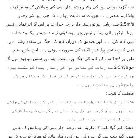
سے گزرنے والی ہوا کی رفتار رشتہ دار نمی کی پیمائش کو متاثر کرنے
والا اہم عنصر ہے۔ تجربات سے ثابت ہوا ہے کہ جب ہوا کی رفتار
2.5m/s سے زیادہ ہو تو رشتہ دار درجہ حرارت پر اس کا اثر نمایاں نہیں
ہوتا۔ لیکن ہائی اینڈ لو ٹیمپریچر ہیومڈیٹی ٹیسٹ چیمبر ایک بند حالت
میں کام کرتا ہے، اور تصدیق کے دوران کام کی جگہ پر متعدد رشتہ دار
نمی کے پیمائش پوائنٹس لگانے کی ضرورت ہوتی ہے۔ اس طرح، عام
طور پر 1m³ سے کم کام کی جگہ پر، متعدد ایسے پوائنٹس موجود ہوں گے
جو 2.5m/s سے زیادہ کی مقامی ہوا کی رفتار پیدا کر سکتے ہیں،
جو ٹیسٹ چیمبر کی اصل کام کی حالت کو خراب کر دے گا، جو کہ
واضح طور پر مناسب نہیں ہے۔
مصنف کا نتیجہ:
خشک اور گیلا بلب کے طریقے سے رشتہ دار نمی کی پیمائش کی جاتی
ہے۔ اوپر بیان کردہ عوامل رشتہ دار نمی کی درست پیمائش کو
متاثر کرنے والے اہم عناصر ہیں۔
خشک اور گیلا بلب کے طریقے سے رشتہ دار نمی کی پیمائش کے عمل
میں، گیلا بلب سے گزرنے والی ہوا کی رفتار نتائج کو متاثر کرنے والا اہم