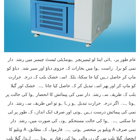
عام طور پر، ہائی اینڈ لو ٹیمپریچر ہیومڈیٹی ٹیسٹ چیمبر میں رشتہ دار
نمی کو براہ راست ہوا میں بخارات کے جزوی دباؤ اور سیر شدہ دباؤ کو
ماپ کر حاصل نہیں کیا جا سکتا، بلکہ اسے خشک بلب کے درجہ حرارت
کو ماپ کر اور پھر اسے تبدیل کر کے حاصل کیا جاتا ہے۔ خشک اور گیلا
بلب کے طریقے سے رشتہ دار نمی کی پیمائش کا انحصار ہوا کی حالت پر
ہوتا ہے۔ اگر درجہ حرارت تبدیل ہو رہا ہو تو اس طریقے سے رشتہ دار
نمی کی پیمائش درست نہیں ہوتی اور صرف ایک اندازے کے طور پر لی
جا سکتی ہے۔ ہوا کی حالت مستحکم ہونے کی صورت میں، رشتہ دار
نمی صرف A ویلیو پر منحصر ہوتی ہے۔ فارمولے کے مطابق، A ویلیو کا
انحصار گیلا بلب سے گزرنے والی ہوا کی رفتار پر ہوتا ہے۔ لہٰذا، گیلا بلب