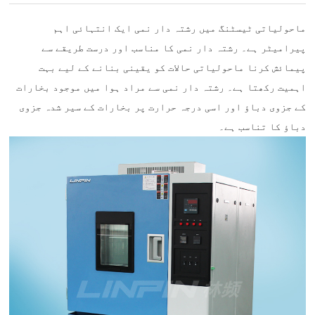
ماحولیاتی ٹیسٹنگ میں رشتہ دار نمی ایک انتہائی اہم
پیرامیٹر ہے۔ رشتہ دار نمی کا مناسب اور درست طریقے سے
پیمائش کرنا ماحولیاتی حالات کو یقینی بنانے کے لیے بہت
اہمیت رکھتا ہے۔ رشتہ دار نمی سے مراد ہوا میں موجود بخارات
کے جزوی دباؤ اور اسی درجہ حرارت پر بخارات کے سیر شدہ جزوی
دباؤ کا تناسب ہے۔