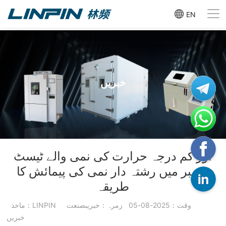
EN
خبریں
اور کم درجہ حرارت کی نمی والے ٹیسٹ
چیمبر میں رشتہ دار نمی کی پیمائش کا
طریقہ
وقت：2025-08-05
زمرہ：خبریںصنعت
ماخذ：LINPIN
خبریں