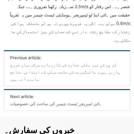
عنصر ہے۔ اس رفتار کو 2.5m/s سے زیادہ رکھنا ضروری ہے، جبکہ
حقیقت میں ہائی اینڈ لو ٹیمپریچر ہیومڈیٹی ٹیسٹ چیمبر میں یہ تقریباً
0.6m/s ہوتی ہے۔ اگر یہ ضرورت پوری نہ ہو تو متعلقہ ہوا کی
رفتار کے مطابق رشتہ دار نمی کے حساب کی میز استعمال کی جا
سکتی ہے۔
Previous article:
لِن پِن کی غیر ملکی تجارت کی کاروباری سرگرمیاں فروغ
پارہی ہیں، عالمگیریت کی حکمت عملی کے ابتدائی نتائج
سامنے آئے ہیں
Next article:
ہائی ٹمپریچر ٹیسٹ چیمبر کی ساخت کی خصوصیات
خبروں کی سفارش۔