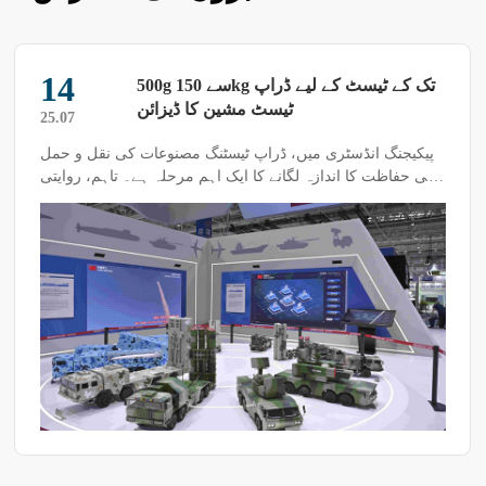
14
500g سے 150kg تک کے ٹیسٹ کے لیے ڈراپ
ٹیسٹ مشین کا ڈیزائن
25.07
پیکیجنگ انڈسٹری میں، ڈراپ ٹیسٹنگ مصنوعات کی نقل و حمل
کی حفاظت کا اندازہ لگانے کا ایک اہم مرحلہ ہے۔ تاہم، روایتی
ڈراپ ٹیسٹ مشینیں اکثر تنگ ٹیسٹ رینج، لچک کی کمی اور
اعلی لاگت جیسے مسائل کا شکار ہوتی ہیں، جو کمپنیوں کے
متنوع تقاضوں کو پورا کرنے سے قاصر ہیں۔ اس مسئلے کے حل
کے لیے، نئی نسل کی ٹیسٹ مشینوں نے 500g سے 150kg تک کے
مکمل رینج کو کور کرنے کے لیے جدت طرازی کی ہے، جو
پیکیجنگ انڈسٹری کو موثر، لچکدار اور لاگت سے موثر حل فراہم
کرتی ہیں۔