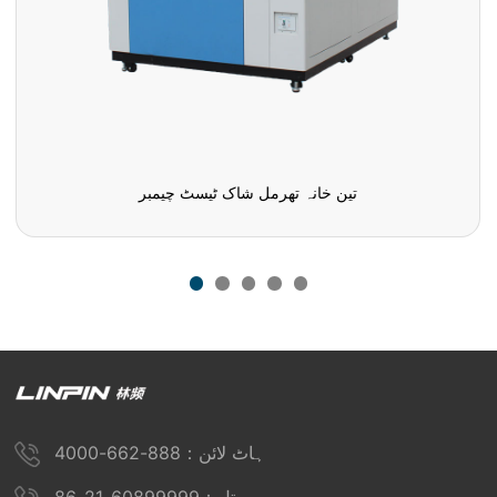
تین خانہ تھرمل شاک ٹیسٹ چیمبر
ہاٹ لائن：888-662-4000