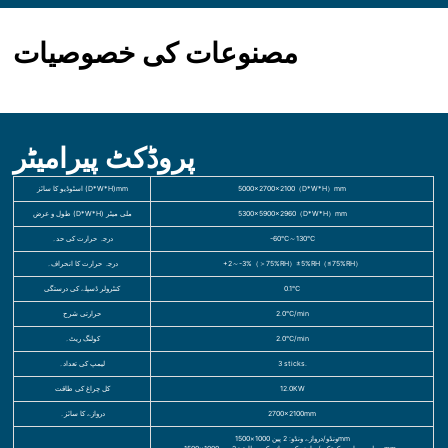
مصنوعات کی خصوصیات
پروڈکٹ پیرامیٹر
5000×2700×2100（D*W*H）mm
اسٹوڈیو کا سائز (D*W*H)mm
5300×5900×2960（D*W*H）mm
طول و عرض (D*W*H) ملی میٹر
-60℃～130℃
درجہ حرارت کی حد۔
+2～-3%（＞75%RH）±5%RH（≤75%RH）
درجہ حرارت کا انحراف۔
0.1℃
کنٹرولر ڈسپلے کی درستگی
2.0℃/min
حرارتی شرح
2.0℃/min
کولنگ ریٹ۔
3 sticks.
لیمپ کی تعداد۔
12.0KW
کل چراغ کی طاقت
2700×2100mm
دروازے کا سائز۔
ونڈو/دروازے ونڈو: 2 پین 1000×1500mm