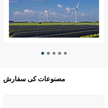
ضرورت ہے۔. لہذا، PV توانائی ذخیرہ کرنے کے نظام کی
ماحولیاتی جانچ اہم ہو گئی ہے۔. ماحولیاتی ٹیسٹ چیمبر PV
توانائی ذخیرہ کرنے کے نظام کی کارکردگی اور پائیداری کو یقینی
بنانے کے لیے مختلف ماحولیاتی حالات کی تقلید کے لیے ایک مثالی
پلیٹ فارم مہیا کرتے ہیں۔
مصنوعات کی سفارش