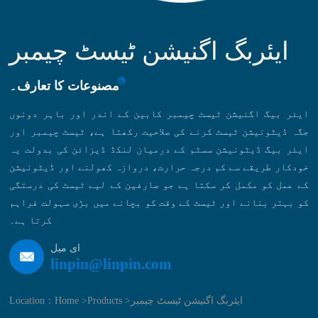
ایئربگ اگنیشن ٹیسٹ چیمبر
مصنوعات کا تعارف۔
ایئر بیگ اگنیشن ٹیسٹ چیمبر کابین کے اندر اور باہر دونوں
جگہ ڈیٹونیشن ٹیسٹ کرنے کی صلاحیت رکھتا ہے، ٹیسٹ چیمبر اور
ایئر بیگ ڈیٹونیشن سسٹم کے درمیان لنکڈ ڈیزائن کی بدولت یہ
خودکار طریقے سے کم درجہ حرارت، دروازہ کھولنے اور ڈیٹونیشن
کے عمل کو مکمل کر سکتا ہے جو صارفین کے لیے ٹیسٹ کی درستگی
کو بہتر بنانے اور ٹیسٹ کے وقت کو بچانے میں بڑی سہولت فراہم
کرتا ہے۔
ای میل
linpin@linpin.com
ایئربگ اگنیشن ٹیسٹ چیمبر
Products >
Home >
Location：