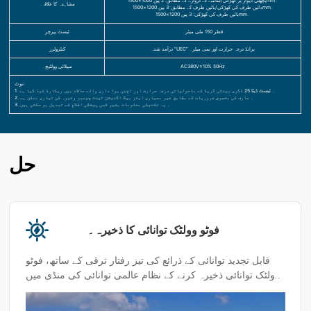
پچھلی دیوار پر کھڑکی/سامنے کے دروازے کے مطابق: 2 پین 1000×1500mm۔
مشاہدہ کا علاقہ۔
دائیں طرف کی کھڑکی/بائیں طرف کے مطابق: 3 پین 1200×1500mm۔
بائیں طرف کی کھڑکی: 3 پین 1200×1500mm۔
قطر 150 ملی میٹر۔
ٹیسٹ یپرچر
درآمد شدہ “UEC” برانڈ درجہ حرارت اور نمی میٹر۔
کنٹرولرز
AC380V±10% 50Hz
سپلائی وولٹیج۔
نوٹ:
1۔ ٹیسٹ ڈیٹا 25 ڈگری سینٹی گریڈ کے ماحولیاتی درجہ حرارت اور اچھی ہوا داری والے حالات میں ریکارڈ کیا گیا ہے۔
2۔ صارف کی مخصوص ضروریات کے مطابق غیر معیاری ایئر بیگ اگنیشن ٹیسٹ چیمبر وغیرہ کی تیاری ممکن ہے۔
3۔ یہ تکنیکی معلومات بغیر کسی پیشگی اطلاع کے تبدیل ہو سکتی ہیں۔
حل
فوٹو وولٹک توانائی کا ذخیرہ۔
قابل تجدید توانائی کے ذرائع کی تیز رفتار ترقی کے ساتھ، فوٹو
وولٹک توانائی ذخیرہ کرنے کے نظام عالمی توانائی کی منڈی میں
تیزی سے اہم کردار ادا کر رہے ہیں۔ ان نظاموں کو مختلف
انتہائی ماحولیاتی حالات میں موثر آپریشن کو برقرار رکھنے کی