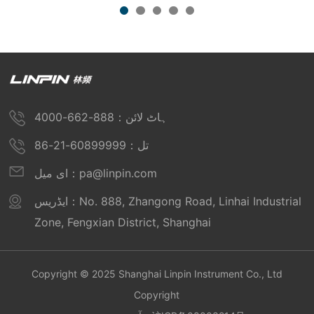
ہاٹ لائن：888-662-4000
تل：60899999-21-86
ای میل：pa@linpin.com
ایڈریس：No. 888, Zhangong Road, Linhai Industrial
Zone, Fengxian District, Shanghai
Copyright © 2025 Shanghai Linpin Instrument Co., Ltd
Copyright